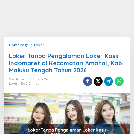
Loker
Homepage
/
Loker
Tanpa
Loker Tanpa Pengalaman Loker Kasir
Pengalaman
Indomaret di Kecamatan Amahai, Kab.
Loker
Kasir
Maluku Tengah Tahun 2026
Indomaret
Sasi Kirana
1 April 2026
di
Loker
1065 Dilihat
Kecamatan
Amahai,
Kab.
Maluku
Tengah
Tahun
2026