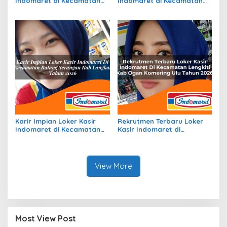
Indomaret di Kecamatan
Indomaret di Kecamatan
Kemtuk Gresi, Kab.
Puteri Betung, Kab. Gayo
Jayapura Tahun 2026
Lues Tahun 2026
Karir Impian Loker Kasir
Rekrutmen Terbaru Loker
Indomaret di Kecamatan
Kasir Indomaret di
Batang Serangan, Kab.
Kecamatan Lengkiti, Kab.
Langkat Tahun 2026
Ogan Komering Ulu Tahun
2026
View More
Most View Post