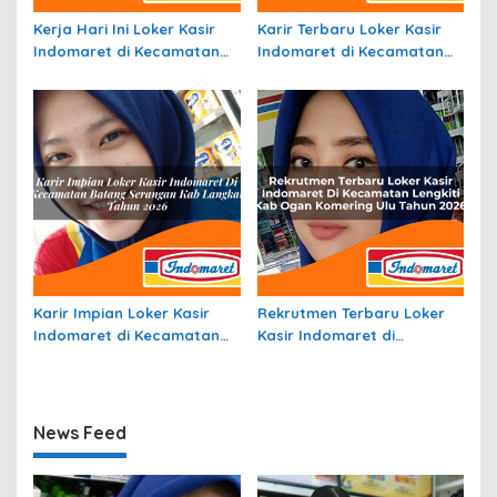
Kerja Hari Ini Loker Kasir
Karir Terbaru Loker Kasir
Indomaret di Kecamatan
Indomaret di Kecamatan
Kemtuk Gresi, Kab.
Puteri Betung, Kab. Gayo
Jayapura Tahun 2026
Lues Tahun 2026
Karir Impian Loker Kasir
Rekrutmen Terbaru Loker
Indomaret di Kecamatan
Kasir Indomaret di
Batang Serangan, Kab.
Kecamatan Lengkiti, Kab.
Langkat Tahun 2026
Ogan Komering Ulu Tahun
2026
News Feed