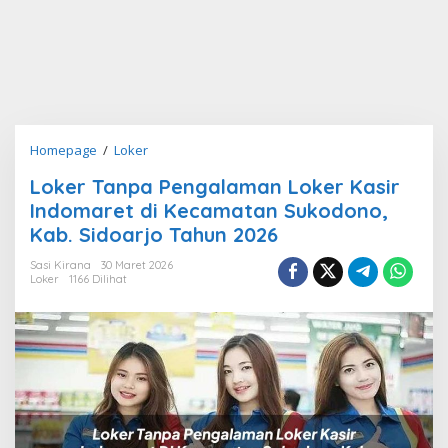
Loker
Homepage
/
Loker
Tanpa
Loker Tanpa Pengalaman Loker Kasir
Pengalaman
Indomaret di Kecamatan Sukodono,
Loker
Kasir
Kab. Sidoarjo Tahun 2026
Indomaret
Sasi Kirana
30 Maret 2026
di
Loker
1166 Dilihat
Kecamatan
Sukodono,
Kab.
Sidoarjo
Tahun
2026