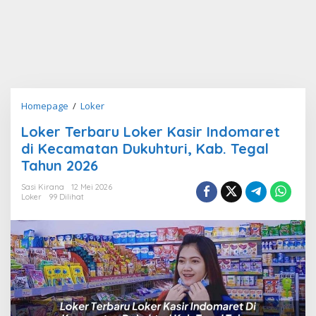
Loker
Homepage
/
Loker
Terbaru
Loker Terbaru Loker Kasir Indomaret
Loker
di Kecamatan Dukuhturi, Kab. Tegal
Kasir
Indomaret
Tahun 2026
di
Sasi Kirana
12 Mei 2026
Kecamatan
Loker
99 Dilihat
Dukuhturi,
Kab.
Tegal
Tahun
2026