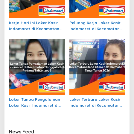
Kerja Hari Ini Loker Kasir
Peluang Kerja Loker Kasir
Indomaret di Kecamatan
Indomaret di Kecamatan
Klampis, Kab. Bangkalan
Samofa, Kab. Biak Numfor
Tahun 2026
Tahun 2026
Loker Tanpa Pengalaman
Loker Terbaru Loker Kasir
Loker Kasir Indomaret di
Indomaret di Kecamatan
Kecamatan Nanggalo,
Maba Utara, Kab.
Kota Padang Tahun 2026
Halmahera Timur Tahun
2026
News Feed