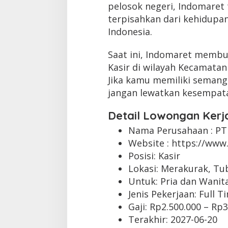
pelosok negeri, Indomaret 
terpisahkan dari kehidupan
Indonesia.
Saat ini, Indomaret membu
Kasir di wilayah Kecamata
Jika kamu memiliki semangat
jangan lewatkan kesempata
Detail Lowongan Kerj
Nama Perusahaan :
PT
Website :
https://www.
Posisi: Kasir
Lokasi: Merakurak, Tu
Untuk: Pria dan Wanit
Jenis Pekerjaan:
Full T
Gaji: Rp
2.500.000
– Rp
3
Terakhir:
2027-06-20