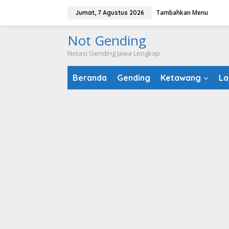
Lewati
Tambahkan Menu
Jumat, 7 Agustus 2026
ke
konten
Not Gending
Notasi Gending Jawa Lengkap
Beranda
Gending
Ketawang
La