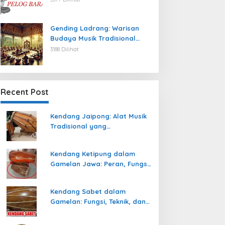
Gending Ladrang: Warisan
Budaya Musik Tradisional
Jawa yang Abadi
3188 Dilihat
Recent Post
Kendang Jaipong: Alat Musik
Tradisional yang
Memeriahkan Tari Jaipong
Kendang Ketipung dalam
Gamelan Jawa: Peran, Fungsi,
dan Keunikan
Kendang Sabet dalam
Gamelan: Fungsi, Teknik, dan
Peranannya dalam
Pertunjukan