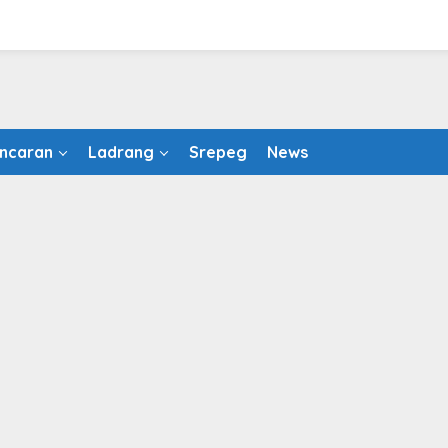
ncaran
Ladrang
Srepeg
News