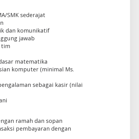
MA/SMK sederajat
un
k dan komunikatif
tanggung jawab
 tim
dasar matematika
ian komputer (minimal Ms.
engalaman sebagai kasir (nilai
ani
engan ramah dan sopan
nsaksi pembayaran dengan