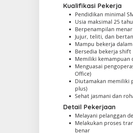
Kualifikasi Pekerja
Pendidikan minimal S
Usia maksimal 25 tah
Berpenampilan menari
Jujur, teliti, dan ber
Mampu bekerja dalam
Bersedia bekerja shift
Memiliki kemampuan 
Menguasai pengoperas
Office)
Diutamakan memiliki p
plus)
Sehat jasmani dan roh
Detail Pekerjaan
Melayani pelanggan d
Melakukan proses tra
benar