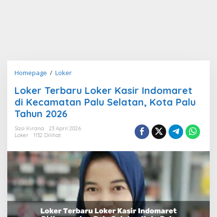
Loker
Homepage
/
Loker
Terbaru
Loker Terbaru Loker Kasir Indomaret
Loker
di Kecamatan Palu Selatan, Kota Palu
Kasir
Indomaret
Tahun 2026
di
Sasi Kirana
23 April 2026
Kecamatan
Loker
1132 Dilihat
Palu
Selatan,
Kota
Palu
Tahun
2026