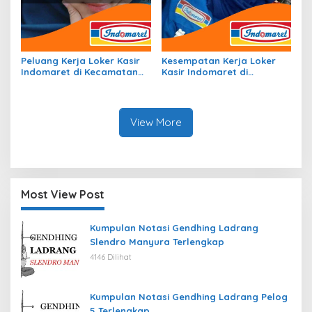
Peluang Kerja Loker Kasir
Kesempatan Kerja Loker
Indomaret di Kecamatan
Kasir Indomaret di
Cadasari, Kab. Pandeglang
Kecamatan Dervos, Kab.
Tahun 2026
Puncak Tahun 2026
View More
Most View Post
Kumpulan Notasi Gendhing Ladrang
Slendro Manyura Terlengkap
4146 Dilihat
Kumpulan Notasi Gendhing Ladrang Pelog
5 Terlengkap