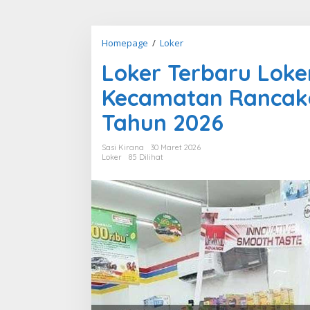
Loker
Homepage
/
Loker
Terbaru
Loker Terbaru Loke
Loker
Kasir
Kecamatan Rancak
Indomaret
di
Tahun 2026
Kecamatan
Rancakalong,
Sasi Kirana
30 Maret 2026
Kab.
Loker
85 Dilihat
Sumedang
Tahun
2026