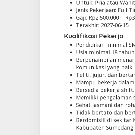
Untuk: Pria atau Wani
Jenis Pekerjaan:
Full T
Gaji: Rp
2.500.000
– Rp
3
Terakhir:
2027-06-15
Kualifikasi Pekerja
Pendidikan minimal S
Usia minimal 18 tahun
Berpenampilan menar
komunikasi yang baik.
Teliti, jujur, dan ber
Mampu bekerja dalam 
Bersedia bekerja shift.
Memiliki pengalaman s
Sehat jasmani dan roha
Tidak bertato dan bert
Berdomisili di sekita
Kabupaten Sumedang.