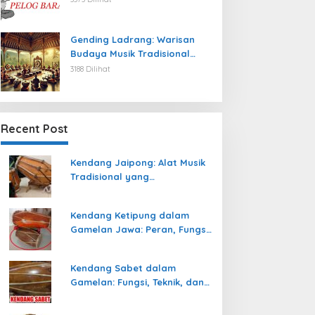
Gending Ladrang: Warisan
Budaya Musik Tradisional
Jawa yang Abadi
3188 Dilihat
Recent Post
Kendang Jaipong: Alat Musik
Tradisional yang
Memeriahkan Tari Jaipong
Kendang Ketipung dalam
Gamelan Jawa: Peran, Fungsi,
dan Keunikan
Kendang Sabet dalam
Gamelan: Fungsi, Teknik, dan
Peranannya dalam
Pertunjukan