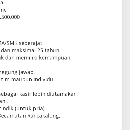
ta
ime
.500.000
MA/SMK sederajat.
 dan maksimal 25 tahun.
ik dan memiliki kemampuan
tanggung jawab.
tim maupun individu.
ebagai kasir lebih diutamakan.
ni.
indik (untuk pria).
r Kecamatan Rancakalong,