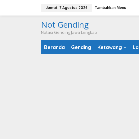
Lewati
Tambahkan Menu
Jumat, 7 Agustus 2026
ke
konten
Not Gending
Notasi Gending Jawa Lengkap
Beranda
Gending
Ketawang
La