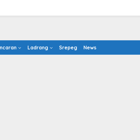
ncaran
Ladrang
Srepeg
News