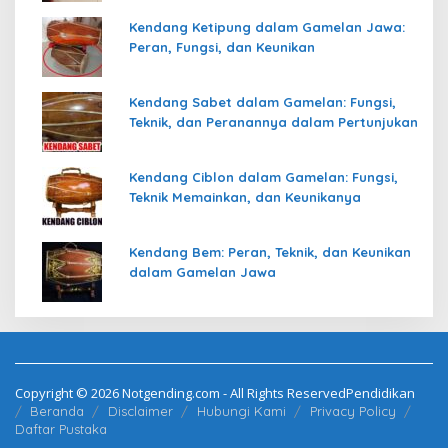
Kendang Ketipung dalam Gamelan Jawa:
Peran, Fungsi, dan Keunikan
Kendang Sabet dalam Gamelan: Fungsi,
Teknik, dan Peranannya dalam Pertunjukan
Kendang Ciblon dalam Gamelan: Fungsi,
Teknik Memainkan, dan Keunikanya
Kendang Bem: Peran, Teknik, dan Keunikan
dalam Gamelan Jawa
Copyright © 2026 Notgending.com - All Rights ReservedPendidikan
Beranda
Disclaimer
Hubungi Kami
Privacy Policy
Daftar Pustaka