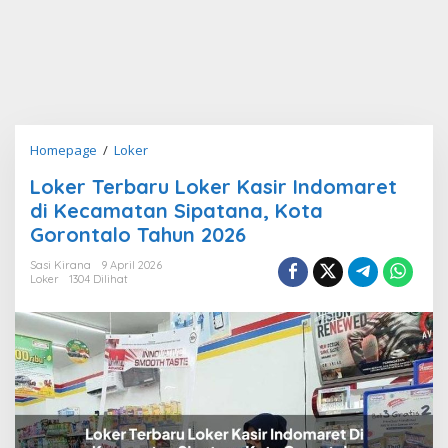
Loker
Homepage
/
Loker
Terbaru
Loker Terbaru Loker Kasir Indomaret
Loker
di Kecamatan Sipatana, Kota
Kasir
Indomaret
Gorontalo Tahun 2026
di
Sasi Kirana
9 April 2026
Kecamatan
Loker
1304 Dilihat
Sipatana,
Kota
Gorontalo
Tahun
2026