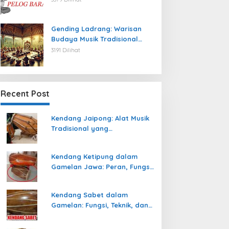
Gending Ladrang: Warisan
Budaya Musik Tradisional
Jawa yang Abadi
3191 Dilihat
Recent Post
Kendang Jaipong: Alat Musik
Tradisional yang
Memeriahkan Tari Jaipong
Kendang Ketipung dalam
Gamelan Jawa: Peran, Fungsi,
dan Keunikan
Kendang Sabet dalam
Gamelan: Fungsi, Teknik, dan
Peranannya dalam
Pertunjukan