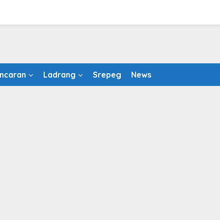
ncaran
Ladrang
Srepeg
News