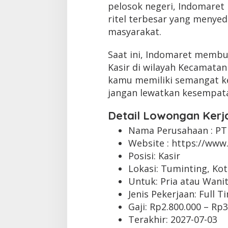
pelosok negeri, Indomaret
ritel terbesar yang menyed
masyarakat.
Saat ini, Indomaret membu
Kasir di wilayah Kecamatan
kamu memiliki semangat kerj
jangan lewatkan kesempata
Detail Lowongan Kerj
Nama Perusahaan :
PT
Website :
https://www.
Posisi: Kasir
Lokasi: Tuminting, Ko
Untuk: Pria atau Wani
Jenis Pekerjaan:
Full T
Gaji: Rp
2.800.000
– Rp
3
Terakhir:
2027-07-03