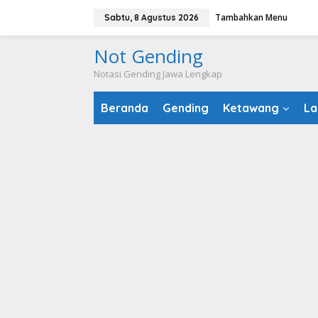
Lewati
Tambahkan Menu
Sabtu, 8 Agustus 2026
ke
konten
Not Gending
Notasi Gending Jawa Lengkap
Beranda
Gending
Ketawang
La