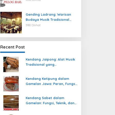
Gending Ladrang: Warisan
Budaya Musik Tradisional
Jawa yang Abadi
3180 Dilihat
Recent Post
Kendang Jaipong: Alat Musik
Tradisional yang
Memeriahkan Tari Jaipong
Kendang Ketipung dalam
Gamelan Jawa: Peran, Fungsi,
dan Keunikan
Kendang Sabet dalam
Gamelan: Fungsi, Teknik, dan
Peranannya dalam
Pertunjukan