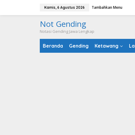
Lewati
Tambahkan Menu
Kamis, 6 Agustus 2026
ke
konten
Not Gending
Notasi Gending Jawa Lengkap
Beranda
Gending
Ketawang
La