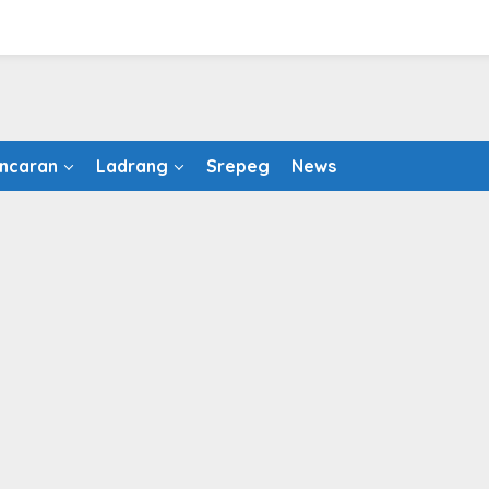
ncaran
Ladrang
Srepeg
News