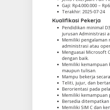
Gaji: Rp
4.000.000
– Rp
6
Terakhir:
2025-07-24
Kualifikasi Pekerja
Pendidikan minimal D
jurusan Administrasi 
Memiliki pengalaman m
administrasi atau oper
Menguasai Microsoft Of
dengan baik.
Memiliki kemampuan ko
maupun tulisan.
Mampu bekerja secara
Teliti, jujur, dan ber
Berorientasi pada pel
Memiliki kemampuan p
Bersedia ditempatkan 
Memiliki SIM C dan ken