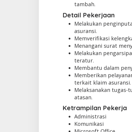
tambah.
Detail Pekerjaan
Melakukan penginputan
asuransi.
Memverifikasi keleng
Menangani surat meny
Melakukan pengarsipa
teratur.
Membantu dalam penyu
Memberikan pelayanan
terkait klaim asuransi.
Melaksanakan tugas-tu
atasan.
Ketrampilan Pekerja
Administrasi
Komunikasi
Microsoft Office