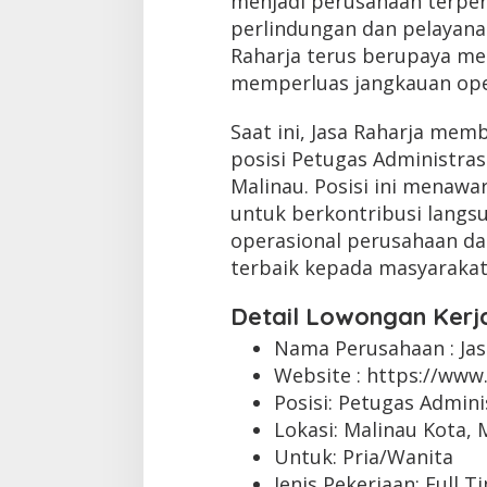
menjadi perusahaan terpe
perlindungan dan pelayana
Raharja terus berupaya me
memperluas jangkauan ope
Saat ini, Jasa Raharja mem
posisi Petugas Administras
Malinau. Posisi ini menaw
untuk berkontribusi lang
operasional perusahaan d
terbaik kepada masyaraka
Detail Lowongan Kerj
Nama Perusahaan :
Ja
Website :
https://www.
Posisi: Petugas Admini
Lokasi: Malinau Kota, 
Untuk: Pria/Wanita
Jenis Pekerjaan:
Full T