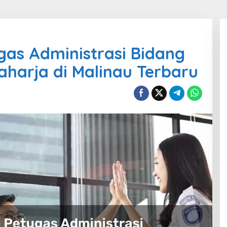
gas Administrasi Bidang
aharja di Malinau Terbaru