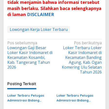
tidak menjamin bahwa informasi tersebut
masih berlaku. Silahkan baca selengkapnya
di laman
DISCLAIMER
Lowongan Kerja Loker Terbaru
Navigasi
Pos sebelumnya
Pos berikutnya
Lowongan Gaji Besar
Loker Terbaru Loker
pos
Loker Kasir Indomaret di
Kasir Indomaret di
Kecamatan Kosambi,
Kecamatan Banding
Kab. Tangerang Tahun
Agung, Kab. Ogan
2026
Komering Ulu Selatan
Tahun 2026
Posting Terkait
Loker Terbaru Petugas
Loker Terbaru Petugas
Administrasi Bidang
Administrasi Bidang
Operasional Jasa Raharja
Operasional di Papua