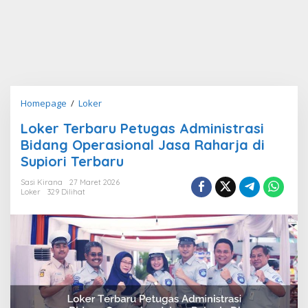
Loker
Homepage
/
Loker
Terbaru
Loker Terbaru Petugas Administrasi
Petugas
Bidang Operasional Jasa Raharja di
Administrasi
Bidang
Supiori Terbaru
Operasional
Sasi Kirana
27 Maret 2026
Jasa
Loker
329 Dilihat
Raharja
di
Supiori
Terbaru