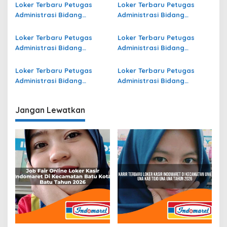
di Kota Ternate Terbaru
Terbaru
Loker Terbaru Petugas
Loker Terbaru Petugas
Administrasi Bidang
Administrasi Bidang
Operasional Jasa Raharja
Operasional di Konawe
di Jayapura Terbaru
Utara Terbaru
Loker Terbaru Petugas
Loker Terbaru Petugas
Administrasi Bidang
Administrasi Bidang
Operasional Jasa Raharja
Operasional Jasa Raharja
di Klungkung Terbaru
di Boven Digoel Terbaru
Loker Terbaru Petugas
Loker Terbaru Petugas
Administrasi Bidang
Administrasi Bidang
Operasional Jasa Raharja
Operasional Jasa Raharja
di Tulang Bawang Barat
di Banggai Kepulauan
Jangan Lewatkan
Terbaru
Terbaru