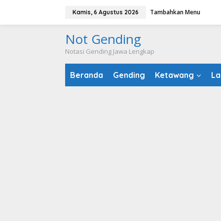
Lewati
Tambahkan Menu
Kamis, 6 Agustus 2026
ke
konten
Not Gending
Notasi Gending Jawa Lengkap
Beranda
Gending
Ketawang
La