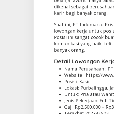
belanja favorit masyarakat.
dikenal sebagai perusaha
karir bagi banyak orang.
Saat ini, PT Indomarco P
lowongan kerja untuk posisi
Posisi ini sangat cocok 
komunikasi yang baik, telit
banyak orang.
Detail Lowongan Kerj
Nama Perusahaan :
PT
Website :
https://www.
Posisi: Kasir
Lokasi: Purbalingga, 
Untuk: Pria atau Wani
Jenis Pekerjaan:
Full T
Gaji: Rp
2.500.000
– Rp
3
Terakhir:
2027-07-03