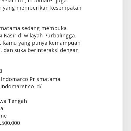
 Selain itu, Indomaret juga
an yang memberikan kesempatan
rismatama sedang membuka
 Kasir di wilayah Purbalingga.
buat kamu yang punya kemampuan
i, dan suka berinteraksi dengan
a
 Indomarco Prismatama
indomaret.co.id/
Jawa Tengah
ta
ime
.500.000