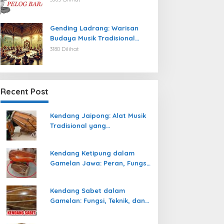
Gending Ladrang: Warisan
Budaya Musik Tradisional
Jawa yang Abadi
3180 Dilihat
Recent Post
Kendang Jaipong: Alat Musik
Tradisional yang
Memeriahkan Tari Jaipong
Kendang Ketipung dalam
Gamelan Jawa: Peran, Fungsi,
dan Keunikan
Kendang Sabet dalam
Gamelan: Fungsi, Teknik, dan
Peranannya dalam
Pertunjukan