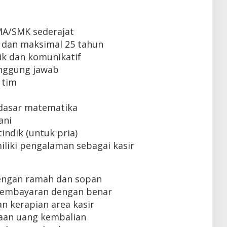
MA/SMK sederajat
 dan maksimal 25 tahun
k dan komunikatif
tanggung jawab
 tim
dasar matematika
ani
indik (untuk pria)
liki pengalaman sebagai kasir
engan ramah dan sopan
pembayaran dengan benar
n kerapian area kasir
aan uang kembalian