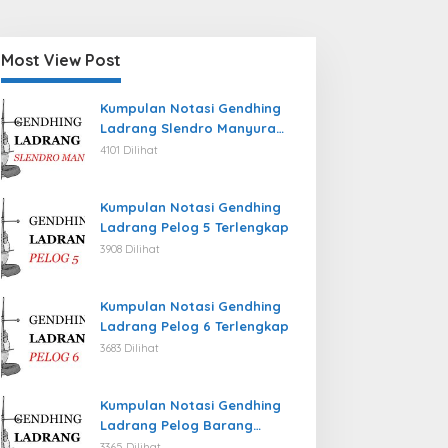
Most View Post
Kumpulan Notasi Gendhing
Ladrang Slendro Manyura
Terlengkap
4101 Dilihat
Kumpulan Notasi Gendhing
Ladrang Pelog 5 Terlengkap
3908 Dilihat
Kumpulan Notasi Gendhing
Ladrang Pelog 6 Terlengkap
3683 Dilihat
Kumpulan Notasi Gendhing
Ladrang Pelog Barang
Terlengkap
3365 Dilihat