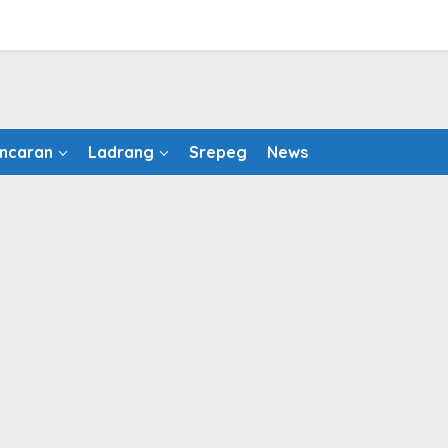
ncaran
Ladrang
Srepeg
News