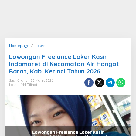
Lowongan
Homepage
/
Loker
Freelance
Lowongan Freelance Loker Kasir
Loker
Indomaret di Kecamatan Air Hangat
Kasir
Indomaret
Barat, Kab. Kerinci Tahun 2026
di
Sasi Kirana
25 Maret 2026
Kecamatan
Loker
144 Dilihat
Air
Hangat
Barat,
Kab.
Kerinci
Tahun
2026