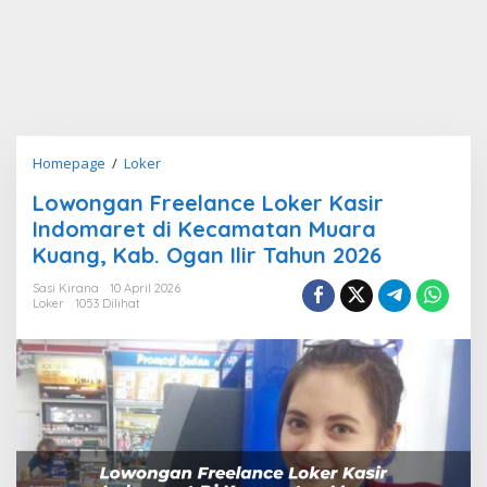
Lowongan
Homepage
/
Loker
Freelance
Lowongan Freelance Loker Kasir
Loker
Indomaret di Kecamatan Muara
Kasir
Indomaret
Kuang, Kab. Ogan Ilir Tahun 2026
di
Sasi Kirana
10 April 2026
Kecamatan
Loker
1053 Dilihat
Muara
Kuang,
Kab.
Ogan
Ilir
Tahun
2026