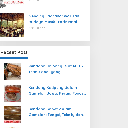
Gending Ladrang: Warisan
Budaya Musik Tradisional
Jawa yang Abadi
3188 Dilihat
Recent Post
Kendang Jaipong: Alat Musik
Tradisional yang
Memeriahkan Tari Jaipong
Kendang Ketipung dalam
Gamelan Jawa: Peran, Fungsi,
dan Keunikan
Kendang Sabet dalam
Gamelan: Fungsi, Teknik, dan
Peranannya dalam
Pertunjukan