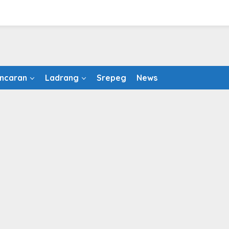
ncaran
Ladrang
Srepeg
News