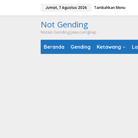
Lewati
Tambahkan Menu
Jumat, 7 Agustus 2026
ke
konten
Not Gending
Notasi Gending Jawa Lengkap
Beranda
Gending
Ketawang
La