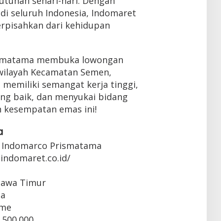
tuhan sehari-hari. Dengan
 di seluruh Indonesia, Indomaret
erpisahkan dari kehidupan
rismatama membuka lowongan
i wilayah Kecamatan Semen,
 memiliki semangat kerja tinggi,
g baik, dan menyukai bidang
n kesempatan emas ini!
a
 Indomarco Prismatama
indomaret.co.id/
 Jawa Timur
ta
ime
.500.000