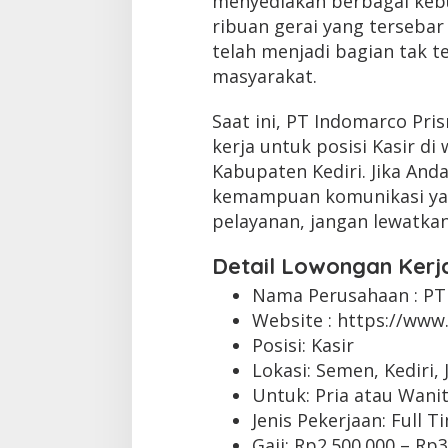
menyediakan berbagai kebu
ribuan gerai yang tersebar
telah menjadi bagian tak t
masyarakat.
Saat ini, PT Indomarco P
kerja untuk posisi Kasir d
Kabupaten Kediri. Jika Anda
kemampuan komunikasi yan
pelayanan, jangan lewatka
Detail Lowongan Kerj
Nama Perusahaan :
PT
Website :
https://www.
Posisi: Kasir
Lokasi: Semen, Kediri,
Untuk: Pria atau Wani
Jenis Pekerjaan:
Full T
Gaji: Rp
2.500.000
– Rp
3