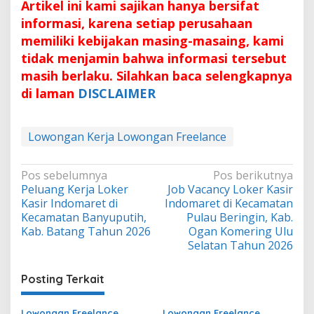
Artikel ini kami sajikan hanya bersifat
informasi, karena setiap perusahaan
memiliki kebijakan masing-masaing, kami
tidak menjamin bahwa informasi tersebut
masih berlaku. Silahkan baca selengkapnya
di laman
DISCLAIMER
Lowongan Kerja Lowongan Freelance
Navigasi
Pos sebelumnya
Pos berikutnya
Peluang Kerja Loker
Job Vacancy Loker Kasir
pos
Kasir Indomaret di
Indomaret di Kecamatan
Kecamatan Banyuputih,
Pulau Beringin, Kab.
Kab. Batang Tahun 2026
Ogan Komering Ulu
Selatan Tahun 2026
Posting Terkait
Lowongan Freelance
Lowongan Freelance