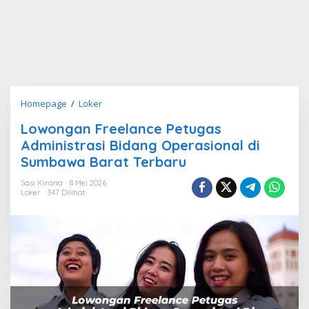
Lowongan
Homepage
/
Loker
Freelance
Lowongan Freelance Petugas
Petugas
Administrasi Bidang Operasional di
Administrasi
Bidang
Sumbawa Barat Terbaru
Operasional
Sasi Kirana
8 Mei 2026
di
Loker
347 Dilihat
Sumbawa
Barat
Terbaru