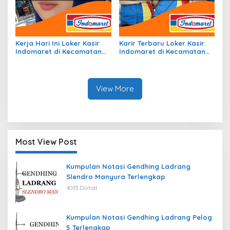
Kerja Hari Ini Loker Kasir
Karir Terbaru Loker Kasir
Indomaret di Kecamatan
Indomaret di Kecamatan
Kemtuk Gresi, Kab.
Puteri Betung, Kab. Gayo
Jayapura Tahun 2026
Lues Tahun 2026
View More
Most View Post
Kumpulan Notasi Gendhing Ladrang
Slendro Manyura Terlengkap
4093 Dilihat
Kumpulan Notasi Gendhing Ladrang Pelog
5 Terlengkap