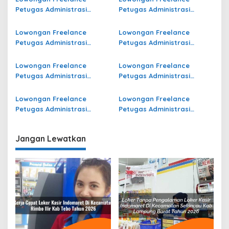
Petugas Administrasi
Petugas Administrasi
Bidang Operasional Jasa
Bidang Operasional Jasa
Raharja di Kota Banda
Raharja di Lombok Tengah
Lowongan Freelance
Lowongan Freelance
Aceh Terbaru
Terbaru
Petugas Administrasi
Petugas Administrasi
Bidang Operasional Jasa
Bidang Operasional di Kota
Raharja di Pangkajene
Semarang Terbaru
Lowongan Freelance
Lowongan Freelance
Kepulauan Terbaru
Petugas Administrasi
Petugas Administrasi
Bidang Operasional di
Bidang Operasional Jasa
Penukal Abab Lematang Ilir
Raharja di Dogiyai Terbaru
Lowongan Freelance
Lowongan Freelance
Terbaru
Petugas Administrasi
Petugas Administrasi
Bidang Operasional Jasa
Bidang Operasional di
Raharja di Papua Tengah
Mappi Terbaru
Jangan Lewatkan
Terbaru