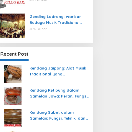
Gending Ladrang: Warisan
Budaya Musik Tradisional
Jawa yang Abadi
3174 Dilihat
Recent Post
Kendang Jaipong: Alat Musik
Tradisional yang
Memeriahkan Tari Jaipong
Kendang Ketipung dalam
Gamelan Jawa: Peran, Fungsi,
dan Keunikan
Kendang Sabet dalam
Gamelan: Fungsi, Teknik, dan
Peranannya dalam
Pertunjukan