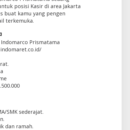
uk posisi Kasir di area Jakarta
as buat kamu yang pengen
ail terkemuka.
a
 Indomarco Prismatama
indomaret.co.id/
rat.
ta
ime
.500.000
MA/SMK sederajat.
n.
k dan ramah.