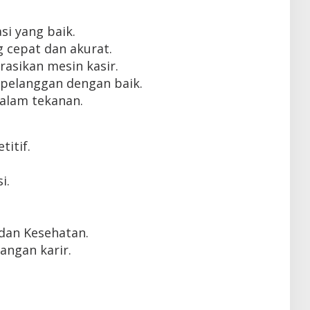
i yang baik.
cepat dan akurat.
sikan mesin kasir.
elanggan dengan baik.
alam tekanan.
itif.
i.
dan Kesehatan.
ngan karir.