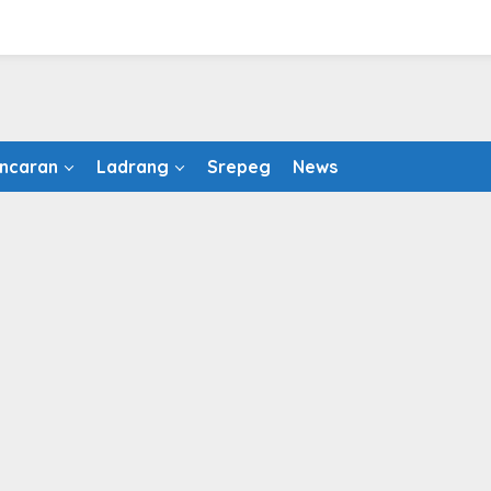
ncaran
Ladrang
Srepeg
News