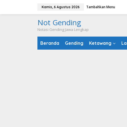
Lewati
Tambahkan Menu
Kamis, 6 Agustus 2026
ke
konten
Not Gending
Notasi Gending Jawa Lengkap
Beranda
Gending
Ketawang
La