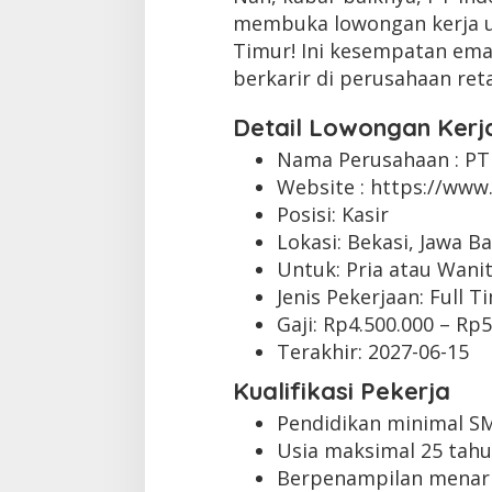
membuka lowongan kerja unt
Timur! Ini kesempatan em
berkarir di perusahaan ret
Detail Lowongan Kerj
Nama Perusahaan :
PT
Website :
https://www.
Posisi: Kasir
Lokasi: Bekasi, Jawa Ba
Untuk: Pria atau Wani
Jenis Pekerjaan:
Full T
Gaji: Rp
4.500.000
– Rp
5
Terakhir:
2027-06-15
Kualifikasi Pekerja
Pendidikan minimal S
Usia maksimal 25 tahu
Berpenampilan menari