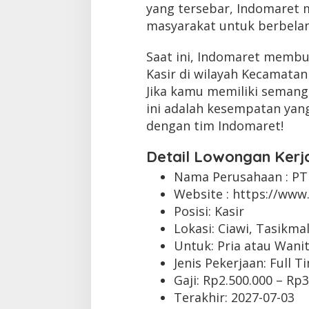
yang tersebar, Indomaret m
masyarakat untuk berbelan
Saat ini, Indomaret membu
Kasir di wilayah Kecamatan
Jika kamu memiliki semangat
ini adalah kesempatan yan
dengan tim Indomaret!
Detail Lowongan Kerj
Nama Perusahaan :
PT
Website :
https://www.
Posisi: Kasir
Lokasi: Ciawi, Tasikma
Untuk: Pria atau Wani
Jenis Pekerjaan:
Full T
Gaji: Rp
2.500.000
– Rp
3
Terakhir:
2027-07-03