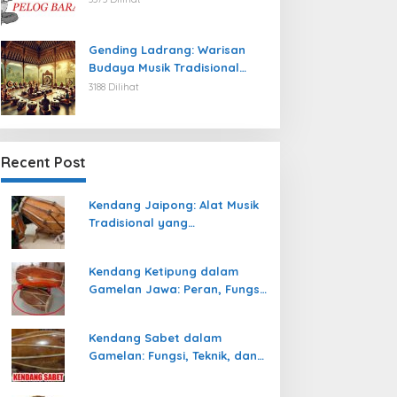
Gending Ladrang: Warisan
Budaya Musik Tradisional
Jawa yang Abadi
3188 Dilihat
Recent Post
Kendang Jaipong: Alat Musik
Tradisional yang
Memeriahkan Tari Jaipong
Kendang Ketipung dalam
Gamelan Jawa: Peran, Fungsi,
dan Keunikan
Kendang Sabet dalam
Gamelan: Fungsi, Teknik, dan
Peranannya dalam
Pertunjukan