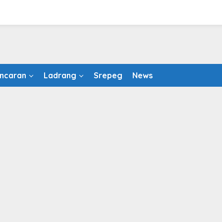
ncaran
Ladrang
Srepeg
News