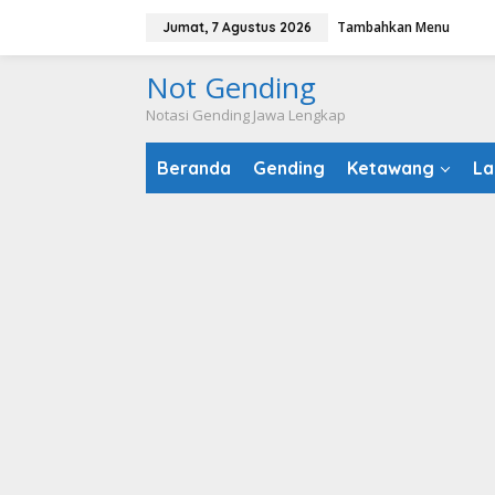
Lewati
Tambahkan Menu
Jumat, 7 Agustus 2026
ke
konten
Not Gending
Notasi Gending Jawa Lengkap
Beranda
Gending
Ketawang
La