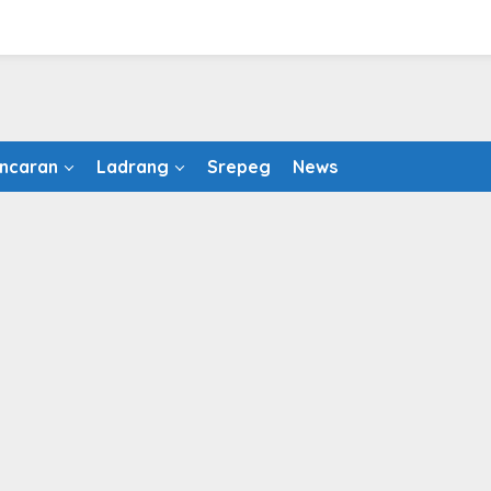
ncaran
Ladrang
Srepeg
News