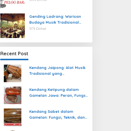
Gending Ladrang: Warisan
Budaya Musik Tradisional
Jawa yang Abadi
3173 Dilihat
Recent Post
Kendang Jaipong: Alat Musik
Tradisional yang
Memeriahkan Tari Jaipong
Kendang Ketipung dalam
Gamelan Jawa: Peran, Fungsi,
dan Keunikan
Kendang Sabet dalam
Gamelan: Fungsi, Teknik, dan
Peranannya dalam
Pertunjukan