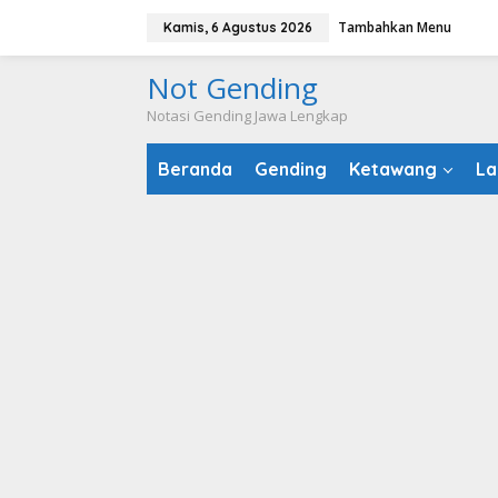
Lewati
Tambahkan Menu
Kamis, 6 Agustus 2026
ke
konten
Not Gending
Notasi Gending Jawa Lengkap
Beranda
Gending
Ketawang
La