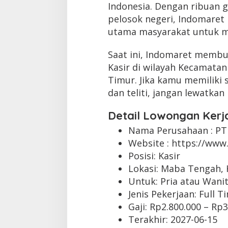
Indonesia. Dengan ribuan g
pelosok negeri, Indomaret 
utama masyarakat untuk m
Saat ini, Indomaret membu
Kasir di wilayah Kecamata
Timur. Jika kamu memiliki 
dan teliti, jangan lewatkan
Detail Lowongan Kerj
Nama Perusahaan :
PT
Website :
https://www.
Posisi: Kasir
Lokasi: Maba Tengah,
Untuk: Pria atau Wani
Jenis Pekerjaan:
Full T
Gaji: Rp
2.800.000
– Rp
3
Terakhir:
2027-06-15