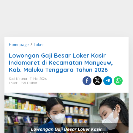
Lowongan
Homepage
/
Loker
Gaji
Lowongan Gaji Besar Loker Kasir
Besar
Indomaret di Kecamatan Manyeuw,
Loker
Kasir
Kab. Maluku Tenggara Tahun 2026
Indomaret
Sasi Kirana
11 Mei 2026
di
Loker
295 Dilihat
Kecamatan
Manyeuw,
Kab.
Maluku
Tenggara
Tahun
2026