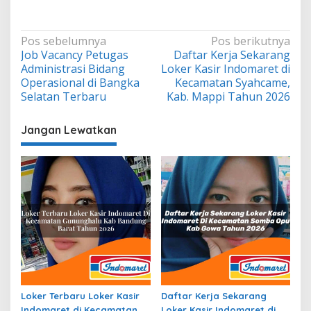
Navigasi
Pos sebelumnya
Pos berikutnya
Job Vacancy Petugas
Daftar Kerja Sekarang
pos
Administrasi Bidang
Loker Kasir Indomaret di
Operasional di Bangka
Kecamatan Syahcame,
Selatan Terbaru
Kab. Mappi Tahun 2026
Jangan Lewatkan
Loker Terbaru Loker Kasir
Daftar Kerja Sekarang
Indomaret di Kecamatan
Loker Kasir Indomaret di