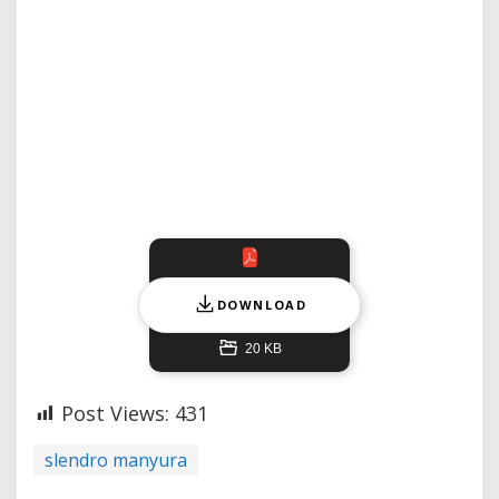
DOWNLOAD
20 KB
Post Views:
431
slendro manyura