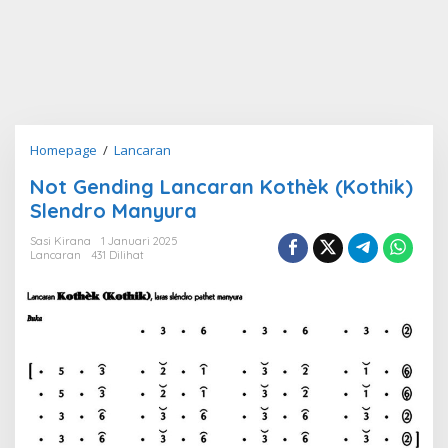
Not
Homepage
/
Lancaran
Gending
Not Gending Lancaran Kothèk (Kothik)
Lancaran
Slendro Manyura
Kothèk
(Kothik)
Sasi Kirana
1 Januari 2025
Slendro
Lancaran
431 Dilihat
Manyura