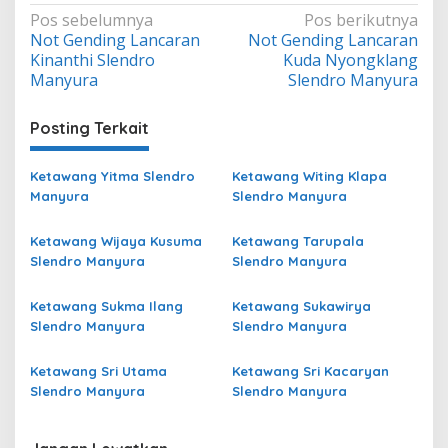
Navigasi
Pos sebelumnya
Pos berikutnya
Not Gending Lancaran
Not Gending Lancaran
pos
Kinanthi Slendro
Kuda Nyongklang
Manyura
Slendro Manyura
Posting Terkait
Ketawang Yitma Slendro
Ketawang Witing Klapa
Manyura
Slendro Manyura
Ketawang Wijaya Kusuma
Ketawang Tarupala
Slendro Manyura
Slendro Manyura
Ketawang Sukma Ilang
Ketawang Sukawirya
Slendro Manyura
Slendro Manyura
Ketawang Sri Utama
Ketawang Sri Kacaryan
Slendro Manyura
Slendro Manyura