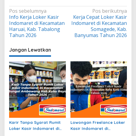
Navigasi
Pos sebelumnya
Pos berikutnya
Info Kerja Loker Kasir
Kerja Cepat Loker Kasir
pos
Indomaret di Kecamatan
Indomaret di Kecamatan
Haruai, Kab. Tabalong
Somagede, Kab.
Tahun 2026
Banyumas Tahun 2026
Jangan Lewatkan
Karir Tanpa Syarat Rumit
Lowongan Freelance Loker
Loker Kasir Indomaret di
Kasir Indomaret di
Kecamatan Sungai
Kecamatan Raba, Kota