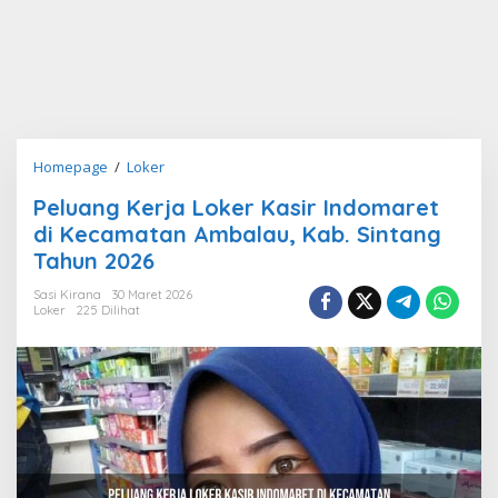
Peluang
Homepage
/
Loker
Kerja
Peluang Kerja Loker Kasir Indomaret
Loker
di Kecamatan Ambalau, Kab. Sintang
Kasir
Indomaret
Tahun 2026
di
Sasi Kirana
30 Maret 2026
Kecamatan
Loker
225 Dilihat
Ambalau,
Kab.
Sintang
Tahun
2026