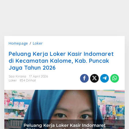
Peluang
Homepage
/
Loker
Kerja
Peluang Kerja Loker Kasir Indomaret
Loker
di Kecamatan Kalome, Kab. Puncak
Kasir
Indomaret
Jaya Tahun 2026
di
Sasi Kirana
17 April 2026
Kecamatan
Loker
854 Dilihat
Kalome,
Kab.
Puncak
Jaya
Tahun
2026