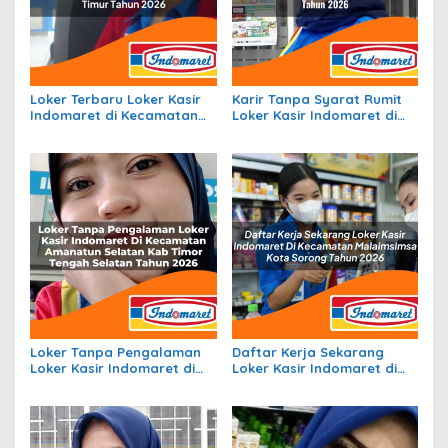
Loker Terbaru Loker Kasir
Karir Tanpa Syarat Rumit
Indomaret di Kecamatan
Loker Kasir Indomaret di
Maba Utara, Kab.
Kecamatan Mesuji, Kab.
Halmahera Timur Tahun
Ogan Komering Ilir Tahun
2026
2026
Loker Tanpa Pengalaman
Daftar Kerja Sekarang
Loker Kasir Indomaret di
Loker Kasir Indomaret di
Kecamatan Amanatun
Kecamatan Malaimsimsa,
Selatan, Kab Timor Tengah
Kota Sorong Tahun 2026
Selatan Tahun 2026