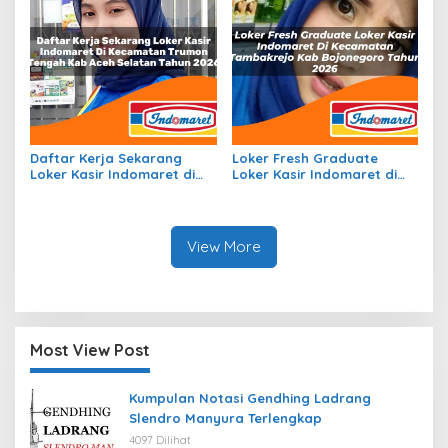
Daftar Kerja Sekarang
Loker Fresh Graduate
Loker Kasir Indomaret di
Loker Kasir Indomaret di
Kecamatan Trumon
Kecamatan Tambakrejo,
Tengah, Kab. Aceh Selatan
Kab. Bojonegoro Tahun
Tahun 2026
2026
View More
Most View Post
Kumpulan Notasi Gendhing Ladrang
Slendro Manyura Terlengkap
4097 Dilihat