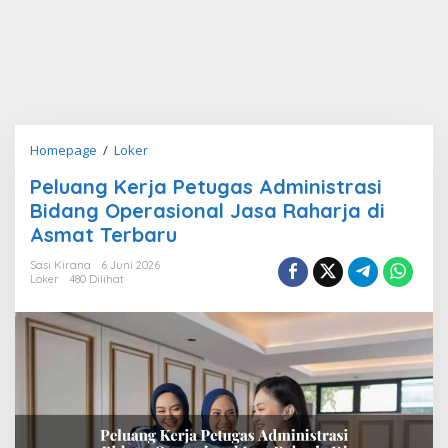
Peluang
Homepage
/
Loker
Kerja
Peluang Kerja Petugas Administrasi
Petugas
Bidang Operasional Jasa Raharja di
Administrasi
Bidang
Asmat Terbaru
Operasional
Sasi Kirana
6 Juni 2026
Jasa
Loker
480 Dilihat
Raharja
di
Asmat
Terbaru