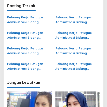
Posting Terkait
Peluang Kerja Petugas
Peluang Kerja Petugas
Administrasi Bidang
Administrasi Bidang
Operasional Jasa Raharja
Operasional Jasa Raharja
di Morowali Utara Terbaru
di Kota Pariaman Terbaru
Peluang Kerja Petugas
Peluang Kerja Petugas
Administrasi Bidang
Administrasi Bidang
Operasional Jasa Raharja
Operasional di Barru
di Badung Terbaru
Terbaru
Peluang Kerja Petugas
Peluang Kerja Petugas
Administrasi Bidang
Administrasi Bidang
Operasional Jasa Raharja
Operasional Jasa Raharja
di Kuningan Terbaru
di Bolaang Mongondow
Peluang Kerja Petugas
Peluang Kerja Petugas
Selatan Terbaru
Administrasi Bidang
Administrasi Bidang
Operasional Jasa Raharja
Operasional Jasa Raharja
di Maluku Barat Daya
di Dki Jakarta Terbaru
Jangan Lewatkan
Terbaru