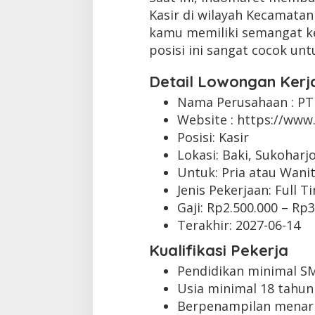
Kasir di wilayah Kecamatan
kamu memiliki semangat kerj
posisi ini sangat cocok un
Detail Lowongan Kerj
Nama Perusahaan :
PT
Website :
https://www.
Posisi: Kasir
Lokasi: Baki, Sukoharj
Untuk: Pria atau Wani
Jenis Pekerjaan:
Full T
Gaji: Rp
2.500.000
– Rp
3
Terakhir:
2027-06-14
Kualifikasi Pekerja
Pendidikan minimal S
Usia minimal 18 tahun
Berpenampilan menar