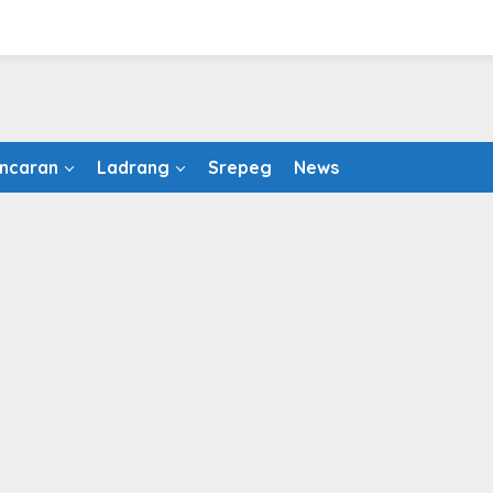
ncaran
Ladrang
Srepeg
News