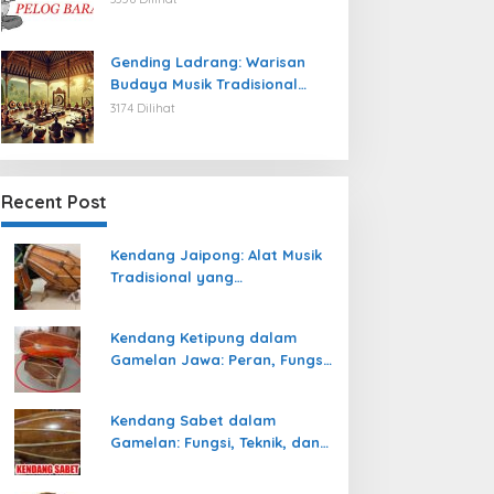
Gending Ladrang: Warisan
Budaya Musik Tradisional
Jawa yang Abadi
3174 Dilihat
Recent Post
Kendang Jaipong: Alat Musik
Tradisional yang
Memeriahkan Tari Jaipong
Kendang Ketipung dalam
Gamelan Jawa: Peran, Fungsi,
dan Keunikan
Kendang Sabet dalam
Gamelan: Fungsi, Teknik, dan
Peranannya dalam
Pertunjukan