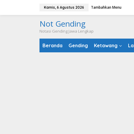
Lewati
Tambahkan Menu
Kamis, 6 Agustus 2026
ke
konten
Not Gending
Notasi Gending Jawa Lengkap
Beranda
Gending
Ketawang
La