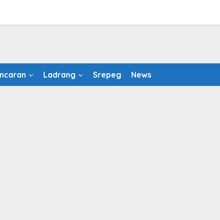
ncaran
Ladrang
Srepeg
News