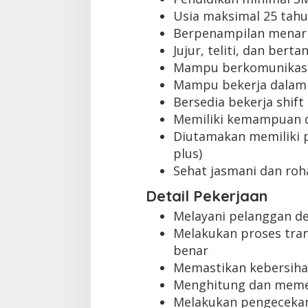
Usia maksimal 25 tah
Berpenampilan menar
Jujur, teliti, dan ber
Mampu berkomunikasi
Mampu bekerja dalam
Bersedia bekerja shift
Memiliki kemampuan 
Diutamakan memiliki p
plus)
Sehat jasmani dan roh
Detail Pekerjaan
Melayani pelanggan d
Melakukan proses tra
benar
Memastikan kebersihan
Menghitung dan memer
Melakukan pengecekan