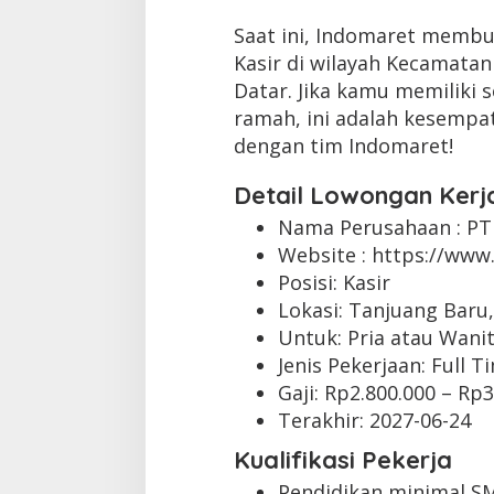
Saat ini, Indomaret membu
Kasir di wilayah Kecamatan
Datar. Jika kamu memiliki s
ramah, ini adalah kesempa
dengan tim Indomaret!
Detail Lowongan Kerj
Nama Perusahaan :
PT
Website :
https://www.
Posisi: Kasir
Lokasi: Tanjuang Baru
Untuk: Pria atau Wani
Jenis Pekerjaan:
Full T
Gaji: Rp
2.800.000
– Rp
3
Terakhir:
2027-06-24
Kualifikasi Pekerja
Pendidikan minimal S