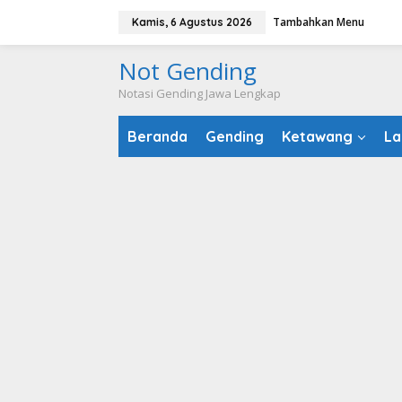
Lewati
Tambahkan Menu
Kamis, 6 Agustus 2026
ke
konten
Not Gending
Notasi Gending Jawa Lengkap
Beranda
Gending
Ketawang
La