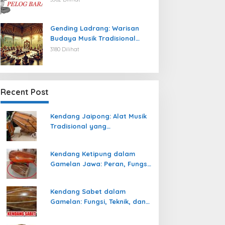
Gending Ladrang: Warisan
Budaya Musik Tradisional
Jawa yang Abadi
3180 Dilihat
Recent Post
Kendang Jaipong: Alat Musik
Tradisional yang
Memeriahkan Tari Jaipong
Kendang Ketipung dalam
Gamelan Jawa: Peran, Fungsi,
dan Keunikan
Kendang Sabet dalam
Gamelan: Fungsi, Teknik, dan
Peranannya dalam
Pertunjukan