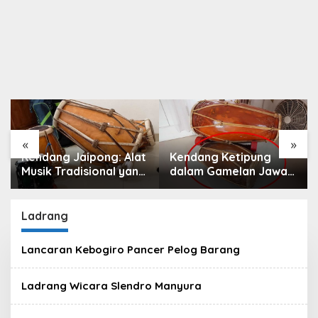
«
»
Kendang Jaipong: Alat
Kendang Ketipung
Musik Tradisional yang
dalam Gamelan Jawa:
Memeriahkan Tari
Peran, Fungsi, dan
Jaipong
Keunikan
Ladrang
Lancaran Kebogiro Pancer Pelog Barang
Ladrang Wicara Slendro Manyura