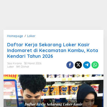
Daftar
Homepage
/
Loker
Kerja
Daftar Kerja Sekarang Loker Kasir
Sekarang
Indomaret di Kecamatan Kambu, Kota
Loker
Kasir
Kendari Tahun 2026
Indomaret
Sasi Kirana
30 Maret 2026
di
Loker
841 Dilihat
Kecamatan
Kambu,
Kota
Kendari
Tahun
2026