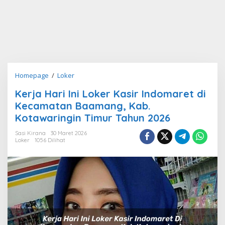
Kerja
Homepage
/
Loker
Hari
Kerja Hari Ini Loker Kasir Indomaret di
Ini
Kecamatan Baamang, Kab.
Loker
Kasir
Kotawaringin Timur Tahun 2026
Indomaret
Sasi Kirana
30 Maret 2026
di
Loker
1056 Dilihat
Kecamatan
Baamang,
Kab.
Kotawaringin
Timur
Tahun
2026