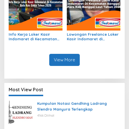
Info Kerja Loker Kasir
Lowongan Freelance Loker
Indomaret di Kecamatan
Kasir Indomaret di
Bola, Kab. Sikka Tahun 2026
Kecamatan Banggai Utara,
Kab. Banggai Laut Tahun
2026
View More
Most View Post
Kumpulan Notasi Gendhing Ladrang
Slendro Manyura Terlengkap
4166 Dilihat