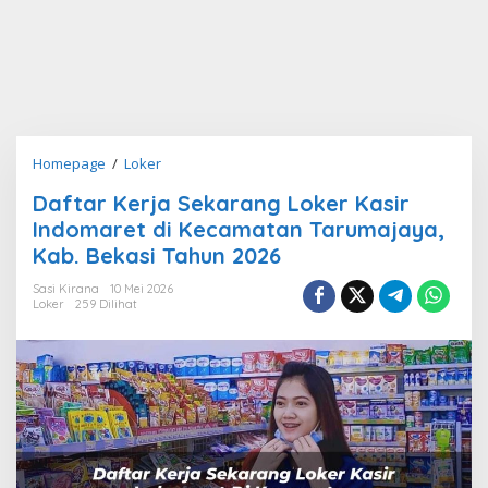
Daftar
Homepage
/
Loker
Kerja
Daftar Kerja Sekarang Loker Kasir
Sekarang
Indomaret di Kecamatan Tarumajaya,
Loker
Kasir
Kab. Bekasi Tahun 2026
Indomaret
Sasi Kirana
10 Mei 2026
di
Loker
259 Dilihat
Kecamatan
Tarumajaya,
Kab.
Bekasi
Tahun
2026