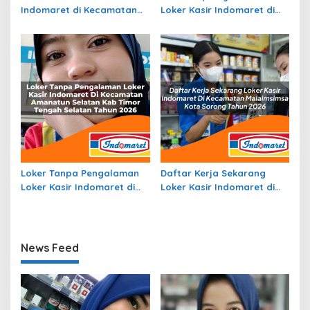
Indomaret di Kecamatan
Loker Kasir Indomaret di
Maba Utara, Kab.
Kecamatan Mesuji, Kab.
Halmahera Timur Tahun
Ogan Komering Ilir Tahun
2026
2026
Loker Tanpa Pengalaman
Daftar Kerja Sekarang
Loker Kasir Indomaret di
Loker Kasir Indomaret di
Kecamatan Amanatun
Kecamatan Malaimsimsa,
Selatan, Kab Timor Tengah
Kota Sorong Tahun 2026
Selatan Tahun 2026
News Feed