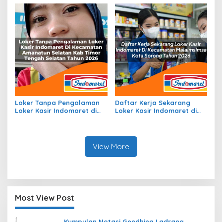
Halmahera Timur Tahun
Ogan Komering Ilir Tahun
2026
2026
Loker Tanpa Pengalaman
Daftar Kerja Sekarang
Loker Kasir Indomaret di
Loker Kasir Indomaret di
Kecamatan Amanatun
Kecamatan Malaimsimsa,
Selatan, Kab Timor Tengah
Kota Sorong Tahun 2026
Selatan Tahun 2026
View More
Most View Post
Kumpulan Notasi Gendhing Ladrang