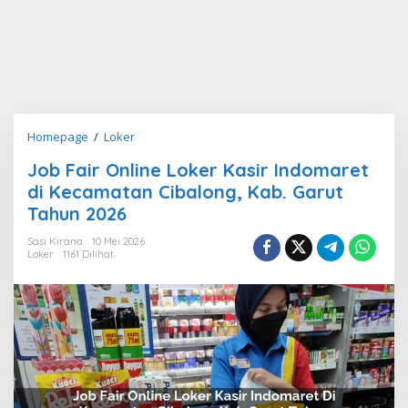
Job
Homepage
/
Loker
Fair
Job Fair Online Loker Kasir Indomaret
Online
di Kecamatan Cibalong, Kab. Garut
Loker
Kasir
Tahun 2026
Indomaret
Sasi Kirana
10 Mei 2026
di
Loker
1161 Dilihat
Kecamatan
Cibalong,
Kab.
Garut
Tahun
2026