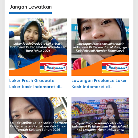
di Halmahera Timur
Terbaru
Jangan Lewatkan
Terbaru
Loker Fresh Graduate
Lowongan Freelance Loker
Loker Kasir Indomaret di
Kasir Indomaret di
Kecamatan Waelata, Kab.
Kecamatan Matangnga,
Buru Tahun 2026
Kab. Polewali Mandar
Tahun 2026