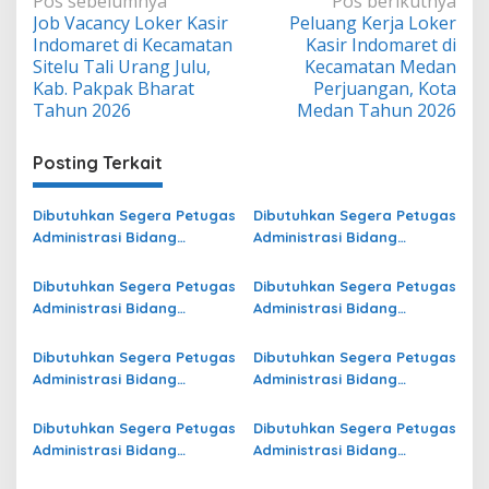
Navigasi
Pos sebelumnya
Pos berikutnya
Job Vacancy Loker Kasir
Peluang Kerja Loker
pos
Indomaret di Kecamatan
Kasir Indomaret di
Sitelu Tali Urang Julu,
Kecamatan Medan
Kab. Pakpak Bharat
Perjuangan, Kota
Tahun 2026
Medan Tahun 2026
Posting Terkait
Dibutuhkan Segera Petugas
Dibutuhkan Segera Petugas
Administrasi Bidang
Administrasi Bidang
Operasional di Kota
Operasional Jasa Raharja
Pasuruan Terbaru
di Lahat Terbaru
Dibutuhkan Segera Petugas
Dibutuhkan Segera Petugas
Administrasi Bidang
Administrasi Bidang
Operasional di Kota
Operasional Jasa Raharja
Samarinda Terbaru
di Halmahera Utara
Dibutuhkan Segera Petugas
Dibutuhkan Segera Petugas
Terbaru
Administrasi Bidang
Administrasi Bidang
Operasional di Ogan
Operasional Jasa Raharja
Komering Ulu Selatan
di Kepulauan Sangihe
Dibutuhkan Segera Petugas
Dibutuhkan Segera Petugas
Terbaru
Terbaru
Administrasi Bidang
Administrasi Bidang
Operasional Jasa Raharja
Operasional di Jawa Timur