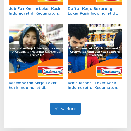
Job Fair Online Loker Kasir
Daftar Kerja Sekarang
Indomaret di Kecamatan
Loker Kasir Indomaret di
Fatukopa, Kab Timor
Kecamatan Braja Selebah,
Tengah Selatan Tahun 2026
Kab. Lampung Timur Tahun
2026
Kesempatan Kerja Loker
Karir Terbaru Loker Kasir
Kasir Indomaret di
Indomaret di Kecamatan
Kecamatan Ngampel, Kab.
Mata Usu, Kab. Bombana
Kendal Tahun 2026
Tahun 2026
View More