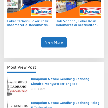
Loker Terbaru Loker Kasir
Job Vacancy Loker Kasir
Indomaret di Kecamatan
Indomaret di Kecamatan
Leuwidamar, Kab. Lebak
Permata Intan, Kab.
Tahun 2026
Murung Raya Tahun 2026
View More
Most View Post
Kumpulan Notasi Gendhing Ladrang
Slendro Manyura Terlengkap
4168 Dilihat
Kumpulan Notasi Gendhing Ladrang Pelog
5 Terlengkap