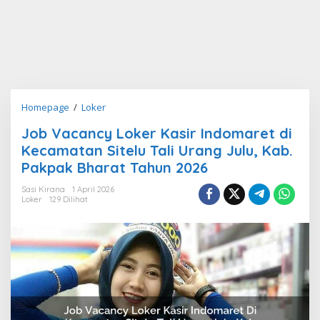
Job
Homepage
/
Loker
Vacancy
Job Vacancy Loker Kasir Indomaret di
Loker
Kecamatan Sitelu Tali Urang Julu, Kab.
Kasir
Indomaret
Pakpak Bharat Tahun 2026
di
Sasi Kirana
1 April 2026
Kecamatan
Loker
129 Dilihat
Sitelu
Tali
Urang
Julu,
Kab.
Pakpak
Bharat
Tahun