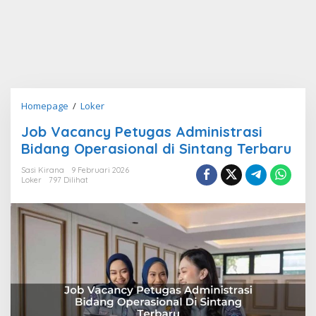
Job
Homepage
/
Loker
Vacancy
Job Vacancy Petugas Administrasi
Petugas
Bidang Operasional di Sintang Terbaru
Administrasi
Bidang
Sasi Kirana
9 Februari 2026
Operasional
Loker
797 Dilihat
di
Sintang
Terbaru