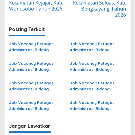
Kecamatan Kejajar, Kab.
Kecamatan Seluas, Kab.
Wonosobo Tahun 2026
Bengkayang Tahun
2026
Posting Terkait
Job Vacancy Petugas
Job Vacancy Petugas
Administrasi Bidang
Administrasi Bidang
Operasional di Kepulauan
Operasional di Simalungun
Anambas Terbaru
Terbaru
Job Vacancy Petugas
Job Vacancy Petugas
Administrasi Bidang
Administrasi Bidang
Operasional di Tulang
Operasional di Kota Bekasi
Bawang Barat Terbaru
Terbaru
Job Vacancy Petugas
Job Vacancy Petugas
Administrasi Bidang
Administrasi Bidang
Operasional di Pesisir
Operasional Jasa Raharja
Barat Terbaru
di Ogan Komering Ulu
Job Vacancy Petugas
Job Vacancy Petugas
Selatan Terbaru
Administrasi Bidang
Administrasi Bidang
Operasional di Pati Terbaru
Operasional Jasa Raharja
di Kota Pangkal Pinang
Jangan Lewatkan
Terbaru