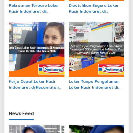
Rekrutmen Terbaru Loker
Dibutuhkan Segera Loker
Kasir Indomaret di
Kasir Indomaret di
Kecamatan Dolo Barat,
Kecamatan Libarek, Kab.
Kab. Sigi Tahun 2026
Jayawijaya Tahun 2026
Kerja Cepat Loker Kasir
Loker Tanpa Pengalaman
Indomaret di Kecamatan
Loker Kasir Indomaret di
Rimbo Ilir, Kab. Tebo Tahun
Kecamatan Sekincau, Kab.
2026
Lampung Barat Tahun 2026
News Feed