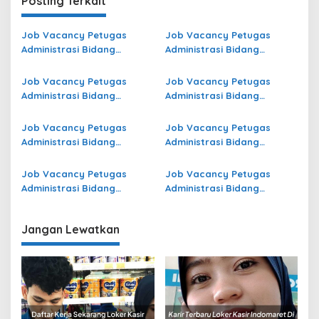
Posting Terkait
Job Vacancy Petugas
Job Vacancy Petugas
Administrasi Bidang
Administrasi Bidang
Operasional di Kepulauan
Operasional di Simalungun
Anambas Terbaru
Terbaru
Job Vacancy Petugas
Job Vacancy Petugas
Administrasi Bidang
Administrasi Bidang
Operasional di Tulang
Operasional di Kota Bekasi
Bawang Barat Terbaru
Terbaru
Job Vacancy Petugas
Job Vacancy Petugas
Administrasi Bidang
Administrasi Bidang
Operasional di Pesisir
Operasional Jasa Raharja
Barat Terbaru
di Ogan Komering Ulu
Job Vacancy Petugas
Job Vacancy Petugas
Selatan Terbaru
Administrasi Bidang
Administrasi Bidang
Operasional di Pati Terbaru
Operasional Jasa Raharja
di Kota Pangkal Pinang
Jangan Lewatkan
Terbaru