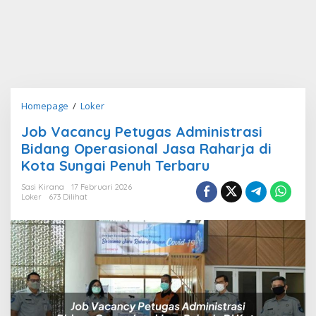
Job
Homepage
/
Loker
Vacancy
Job Vacancy Petugas Administrasi
Petugas
Bidang Operasional Jasa Raharja di
Administrasi
Bidang
Kota Sungai Penuh Terbaru
Operasional
Sasi Kirana
17 Februari 2026
Jasa
Loker
673 Dilihat
Raharja
di
Kota
Sungai
Penuh
Terbaru