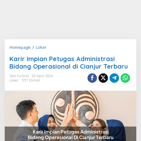
Karir
Homepage
/
Loker
Impian
Karir Impian Petugas Administrasi
Petugas
Bidang Operasional di Cianjur Terbaru
Administrasi
Bidang
Sasi Kirana
20 April 2026
Operasional
Loker
557 Dilihat
di
Cianjur
Terbaru