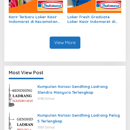
Karir Terbaru Loker Kasir
Loker Fresh Graduate
Indomaret di Kecamatan
Loker Kasir Indomaret di
Batu Sopang, Kab. Paser
Kecamatan Waelata, Kab.
Tahun 2026
Buru Tahun 2026
View More
Most View Post
Kumpulan Notasi Gendhing Ladrang
Slendro Manyura Terlengkap
4198 Dilihat
Kumpulan Notasi Gendhing Ladrang Pelog
5 Terlengkap
3939 Dilihat