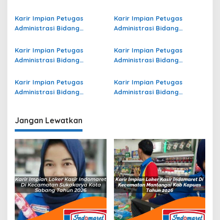
Operasional Jasa Raharja
Operasional Jasa Raharja
di Sorong Selatan Terbaru
di Kota Dumai Terbaru
Karir Impian Petugas
Karir Impian Petugas
Administrasi Bidang
Administrasi Bidang
Operasional Jasa Raharja
Operasional di Pasuruan
di Boalemo Terbaru
Terbaru
Karir Impian Petugas
Karir Impian Petugas
Administrasi Bidang
Administrasi Bidang
Operasional Jasa Raharja
Operasional di Malang
di Yahukimo Terbaru
Terbaru
Karir Impian Petugas
Karir Impian Petugas
Administrasi Bidang
Administrasi Bidang
Operasional di Kepulauan
Operasional di Raja Ampat
Meranti Terbaru
Terbaru
Jangan Lewatkan