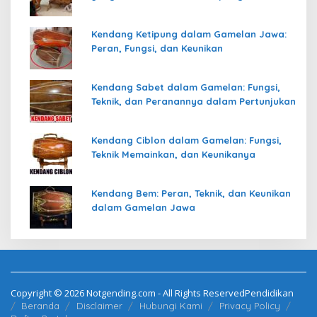
Kendang Ketipung dalam Gamelan Jawa:
Peran, Fungsi, dan Keunikan
Kendang Sabet dalam Gamelan: Fungsi,
Teknik, dan Peranannya dalam Pertunjukan
Kendang Ciblon dalam Gamelan: Fungsi,
Teknik Memainkan, dan Keunikanya
Kendang Bem: Peran, Teknik, dan Keunikan
dalam Gamelan Jawa
Copyright © 2026 Notgending.com - All Rights ReservedPendidikan
Beranda
Disclaimer
Hubungi Kami
Privacy Policy