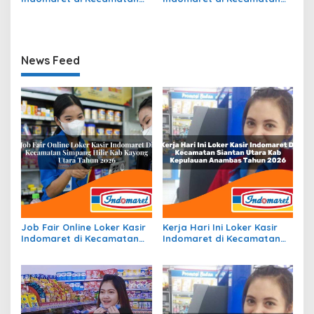
Jambon, Kab. Ponorogo
Warudoyong, Kota
Tahun 2026
Sukabumi Tahun 2026
News Feed
Job Fair Online Loker Kasir
Kerja Hari Ini Loker Kasir
Indomaret di Kecamatan
Indomaret di Kecamatan
Simpang Hilir, Kab. Kayong
Siantan Utara, Kab.
Utara Tahun 2026
Kepulauan Anambas Tahun
2026