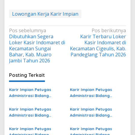
Lowongan Kerja Karir Impian
Navigasi
Pos sebelumnya
Pos berikutnya
Dibutuhkan Segera
Karir Terbaru Loker
pos
Loker Kasir Indomaret di
Kasir Indomaret di
Kecamatan Sungai
Kecamatan Cigeulis, Kab.
Bahar, Kab. Muaro
Pandeglang Tahun 2026
Jambi Tahun 2026
Posting Terkait
Karir Impian Petugas
Karir Impian Petugas
Administrasi Bidang
Administrasi Bidang
Operasional Jasa Raharja
Operasional Jasa Raharja
di Sorong Selatan Terbaru
di Kota Dumai Terbaru
Karir Impian Petugas
Karir Impian Petugas
Administrasi Bidang
Administrasi Bidang
Operasional Jasa Raharja
Operasional di Pasuruan
di Boalemo Terbaru
Terbaru
Karir Impian Petugas
Karir Impian Petugas
Administrasi Bidang
Administrasi Bidang