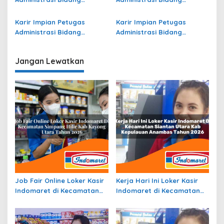
Operasional Jasa Raharja
Operasional di Malang
di Yahukimo Terbaru
Terbaru
Karir Impian Petugas
Karir Impian Petugas
Administrasi Bidang
Administrasi Bidang
Operasional di Kepulauan
Operasional di Raja Ampat
Meranti Terbaru
Terbaru
Jangan Lewatkan
Job Fair Online Loker Kasir
Kerja Hari Ini Loker Kasir
Indomaret di Kecamatan
Indomaret di Kecamatan
Simpang Hilir, Kab. Kayong
Siantan Utara, Kab.
Utara Tahun 2026
Kepulauan Anambas Tahun
2026