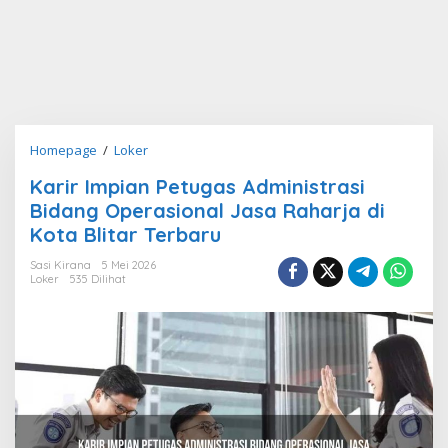
Karir
Homepage
/
Loker
Impian
Karir Impian Petugas Administrasi
Petugas
Bidang Operasional Jasa Raharja di
Administrasi
Bidang
Kota Blitar Terbaru
Operasional
Sasi Kirana
5 Mei 2026
Jasa
Loker
535 Dilihat
Raharja
di
Kota
Blitar
Terbaru