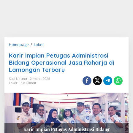
Karir
Homepage
/
Loker
Impian
Karir Impian Petugas Administrasi
Petugas
Bidang Operasional Jasa Raharja di
Administrasi
Bidang
Lamongan Terbaru
Operasional
Sasi Kirana
2 Maret 2026
Jasa
Loker
618 Dilihat
Raharja
di
Lamongan
Terbaru