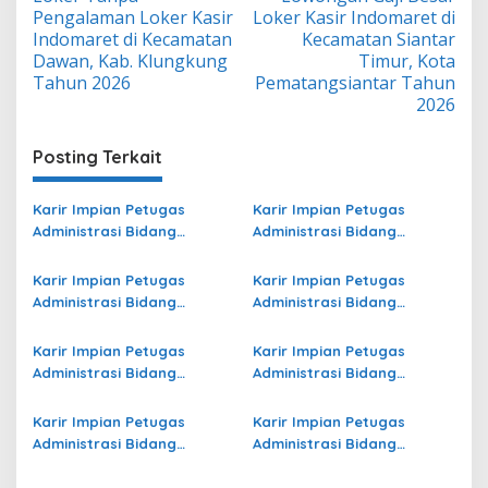
pos
Pengalaman Loker Kasir
Loker Kasir Indomaret di
Indomaret di Kecamatan
Kecamatan Siantar
Dawan, Kab. Klungkung
Timur, Kota
Tahun 2026
Pematangsiantar Tahun
2026
Posting Terkait
Karir Impian Petugas
Karir Impian Petugas
Administrasi Bidang
Administrasi Bidang
Operasional Jasa Raharja
Operasional Jasa Raharja
di Sorong Selatan Terbaru
di Kota Dumai Terbaru
Karir Impian Petugas
Karir Impian Petugas
Administrasi Bidang
Administrasi Bidang
Operasional Jasa Raharja
Operasional di Pasuruan
di Boalemo Terbaru
Terbaru
Karir Impian Petugas
Karir Impian Petugas
Administrasi Bidang
Administrasi Bidang
Operasional Jasa Raharja
Operasional di Malang
di Yahukimo Terbaru
Terbaru
Karir Impian Petugas
Karir Impian Petugas
Administrasi Bidang
Administrasi Bidang
Operasional di Kepulauan
Operasional di Raja Ampat
Meranti Terbaru
Terbaru