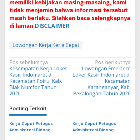
memiliki kebijakan masing-masaing, kami
tidak menjamin bahwa informasi tersebut
masih berlaku. Silahkan baca selengkapnya
di laman
DISCLAIMER
Lowongan Kerja Kerja Cepat
Navigasi
Pos sebelumnya
Pos berikutnya
Kesempatan Kerja Loker
Lowongan Freelance
pos
Kasir Indomaret di
Loker Kasir Indomaret di
Kecamatan Poiru, Kab.
Kecamatan
Biak Numfor Tahun
Karanganyar, Kab.
2026
Pekalongan Tahun 2026
Posting Terkait
Kerja Cepat Petugas
Kerja Cepat Petugas
Administrasi Bidang
Administrasi Bidang
Operasional Jasa Raharja
Operasional di Kota