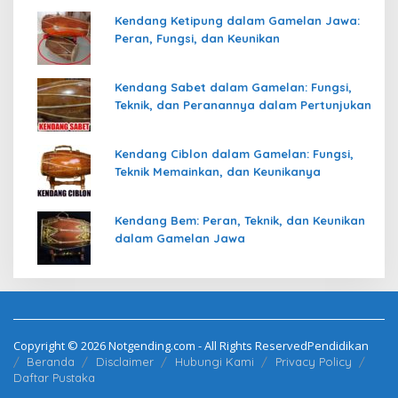
Kendang Ketipung dalam Gamelan Jawa:
Peran, Fungsi, dan Keunikan
Kendang Sabet dalam Gamelan: Fungsi,
Teknik, dan Peranannya dalam Pertunjukan
Kendang Ciblon dalam Gamelan: Fungsi,
Teknik Memainkan, dan Keunikanya
Kendang Bem: Peran, Teknik, dan Keunikan
dalam Gamelan Jawa
Copyright © 2026 Notgending.com - All Rights ReservedPendidikan
Beranda
Disclaimer
Hubungi Kami
Privacy Policy
Daftar Pustaka