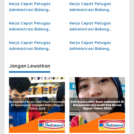
di Jembrana Terbaru
Yogyakarta Terbaru
Kerja Cepat Petugas
Kerja Cepat Petugas
Administrasi Bidang
Administrasi Bidang
Operasional Jasa Raharja
Operasional di Sidoarjo
di Morowali Terbaru
Terbaru
Kerja Cepat Petugas
Kerja Cepat Petugas
Administrasi Bidang
Administrasi Bidang
Operasional di Lombok
Operasional di Solok
Timur Terbaru
Selatan Terbaru
Kerja Cepat Petugas
Kerja Cepat Petugas
Administrasi Bidang
Administrasi Bidang
Operasional di Nunukan
Operasional di Boven
Terbaru
Digoel Terbaru
Jangan Lewatkan