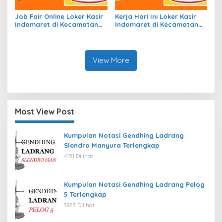
Job Fair Online Loker Kasir
Kerja Hari Ini Loker Kasir
Indomaret di Kecamatan
Indomaret di Kecamatan
Simpang Hilir, Kab. Kayong
Siantan Utara, Kab.
Utara Tahun 2026
Kepulauan Anambas Tahun
2026
View More
Most View Post
Kumpulan Notasi Gendhing Ladrang
Slendro Manyura Terlengkap
4151 Dilihat
Kumpulan Notasi Gendhing Ladrang Pelog
5 Terlengkap
3925 Dilihat