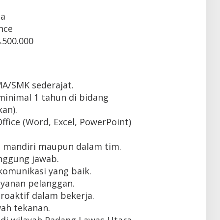
ta
nce
.500.000
MA/SMK sederajat.
inimal 1 tahun di bidang
an).
fice (Word, Excel, PowerPoint)
 mandiri maupun dalam tim.
tanggung jawab.
omunikasi yang baik.
ayanan pelanggan.
proaktif dalam bekerja.
ah tekanan.