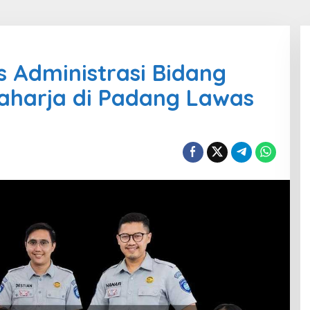
s Administrasi Bidang
aharja di Padang Lawas