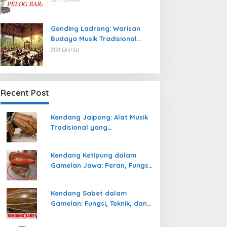
Gending Ladrang: Warisan
Budaya Musik Tradisional
Jawa yang Abadi
3191 Dilihat
Recent Post
Kendang Jaipong: Alat Musik
Tradisional yang
Memeriahkan Tari Jaipong
Kendang Ketipung dalam
Gamelan Jawa: Peran, Fungsi,
dan Keunikan
Kendang Sabet dalam
Gamelan: Fungsi, Teknik, dan
Peranannya dalam
Pertunjukan