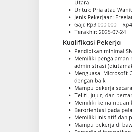
Utara
Untuk: Pria atau Wani
Jenis Pekerjaan:
Freela
Gaji: Rp
3.000.000
– Rp
4
Terakhir:
2025-07-24
Kualifikasi Pekerja
Pendidikan minimal S
Memiliki pengalaman m
administrasi (diutamak
Menguasai Microsoft Of
dengan baik.
Mampu bekerja secara
Teliti, jujur, dan ber
Memiliki kemampuan k
Berorientasi pada pel
Memiliki inisiatif dan 
Mampu bekerja di baw