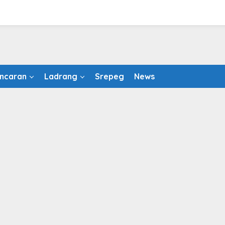
ncaran
Ladrang
Srepeg
News