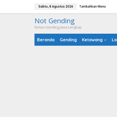
Lewati
Tambahkan Menu
Sabtu, 8 Agustus 2026
ke
konten
Not Gending
Notasi Gending Jawa Lengkap
Beranda
Gending
Ketawang
La