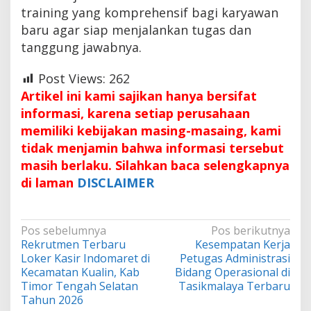
training yang komprehensif bagi karyawan
baru agar siap menjalankan tugas dan
tanggung jawabnya.
Post Views:
262
Artikel ini kami sajikan hanya bersifat
informasi, karena setiap perusahaan
memiliki kebijakan masing-masaing, kami
tidak menjamin bahwa informasi tersebut
masih berlaku. Silahkan baca selengkapnya
di laman
DISCLAIMER
Navigasi
Pos sebelumnya
Pos berikutnya
Rekrutmen Terbaru
Kesempatan Kerja
pos
Loker Kasir Indomaret di
Petugas Administrasi
Kecamatan Kualin, Kab
Bidang Operasional di
Timor Tengah Selatan
Tasikmalaya Terbaru
Tahun 2026