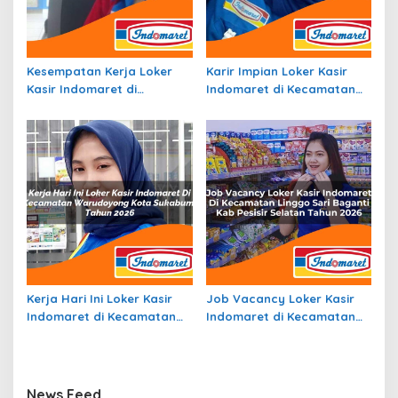
Kesempatan Kerja Loker
Karir Impian Loker Kasir
Kasir Indomaret di
Indomaret di Kecamatan
Kecamatan Rongkong, Kab.
Jambon, Kab. Ponorogo
Luwu Utara Tahun 2026
Tahun 2026
Kerja Hari Ini Loker Kasir
Job Vacancy Loker Kasir
Indomaret di Kecamatan
Indomaret di Kecamatan
Warudoyong, Kota
Linggo Sari Baganti, Kab.
Sukabumi Tahun 2026
Pesisir Selatan Tahun 2026
News Feed