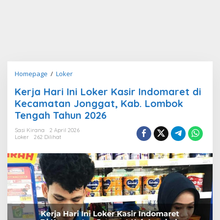
Kerja
Homepage
/
Loker
Hari
Kerja Hari Ini Loker Kasir Indomaret di
Ini
Kecamatan Jonggat, Kab. Lombok
Loker
Kasir
Tengah Tahun 2026
Indomaret
Sasi Kirana
2 April 2026
di
Loker
262 Dilihat
Kecamatan
Jonggat,
Kab.
Lombok
Tengah
Tahun
2026