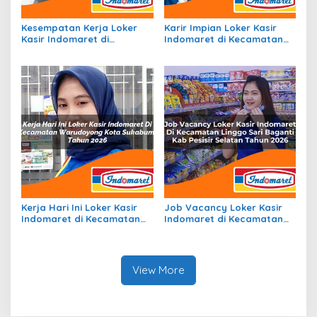
Kesempatan Kerja Loker
Karir Impian Loker Kasir
Kasir Indomaret di
Indomaret di Kecamatan
Kecamatan Rongkong, Kab.
Jambon, Kab. Ponorogo
Luwu Utara Tahun 2026
Tahun 2026
Kerja Hari Ini Loker Kasir
Job Vacancy Loker Kasir
Indomaret di Kecamatan
Indomaret di Kecamatan
Warudoyong, Kota
Linggo Sari Baganti, Kab.
Sukabumi Tahun 2026
Pesisir Selatan Tahun 2026
View More