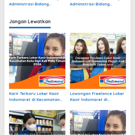
Administrasi Bidang
Administrasi Bidang
Operasional di
Operasional di Jambi
Kotawaringin Timur Terbaru
Terbaru
Jangan Lewatkan
Karir Terbaru Loker Kasir
Lowongan Freelance Loker
Indomaret di Kecamatan
Kasir Indomaret di
Kota Sigli, Kab. Pidie Tahun
Kecamatan Pinggir, Kab.
2026
Bengkalis Tahun 2026