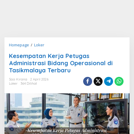
Kesempatan
Homepage
/
Loker
Kerja
Kesempatan Kerja Petugas
Petugas
Administrasi Bidang Operasional di
Administrasi
Bidang
Tasikmalaya Terbaru
Operasional
Sasi Kirana
2 April 2026
di
Loker
364 Dilihat
Tasikmalaya
Terbaru