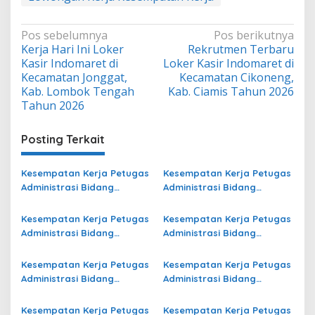
Navigasi
Pos sebelumnya
Pos berikutnya
Kerja Hari Ini Loker
Rekrutmen Terbaru
pos
Kasir Indomaret di
Loker Kasir Indomaret di
Kecamatan Jonggat,
Kecamatan Cikoneng,
Kab. Lombok Tengah
Kab. Ciamis Tahun 2026
Tahun 2026
Posting Terkait
Kesempatan Kerja Petugas
Kesempatan Kerja Petugas
Administrasi Bidang
Administrasi Bidang
Operasional Jasa Raharja
Operasional Jasa Raharja
di Banten Terbaru
di Pulang Pisau Terbaru
Kesempatan Kerja Petugas
Kesempatan Kerja Petugas
Administrasi Bidang
Administrasi Bidang
Operasional di Bengkulu
Operasional Jasa Raharja
Terbaru
di Manggarai Terbaru
Kesempatan Kerja Petugas
Kesempatan Kerja Petugas
Administrasi Bidang
Administrasi Bidang
Operasional di Kota
Operasional Jasa Raharja
Bontang Terbaru
di Riau Terbaru
Kesempatan Kerja Petugas
Kesempatan Kerja Petugas