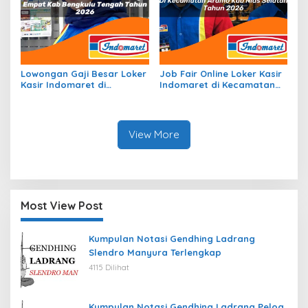
Lowongan Gaji Besar Loker
Job Fair Online Loker Kasir
Kasir Indomaret di
Indomaret di Kecamatan
Kecamatan Talang Empat,
Aramo, Kab. Nias Selatan
Kab. Bengkulu Tengah
Tahun 2026
Tahun 2026
View More
Most View Post
Kumpulan Notasi Gendhing Ladrang
Slendro Manyura Terlengkap
4115 Dilihat
Kumpulan Notasi Gendhing Ladrang Pelog