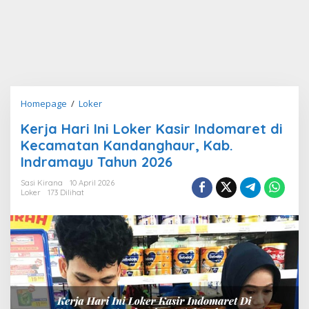
Kerja
Homepage
/
Loker
Hari
Kerja Hari Ini Loker Kasir Indomaret di
Ini
Kecamatan Kandanghaur, Kab.
Loker
Kasir
Indramayu Tahun 2026
Indomaret
Sasi Kirana
10 April 2026
di
Loker
173 Dilihat
Kecamatan
Kandanghaur,
Kab.
Indramayu
Tahun
2026