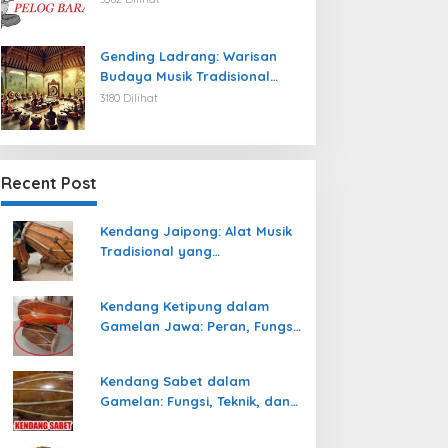
Gending Ladrang: Warisan
Budaya Musik Tradisional
Jawa yang Abadi
3180 Dilihat
Recent Post
Kendang Jaipong: Alat Musik
Tradisional yang
Memeriahkan Tari Jaipong
Kendang Ketipung dalam
Gamelan Jawa: Peran, Fungsi,
dan Keunikan
Kendang Sabet dalam
Gamelan: Fungsi, Teknik, dan
Peranannya dalam
Pertunjukan