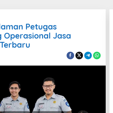
laman Petugas
g Operasional Jasa
 Terbaru