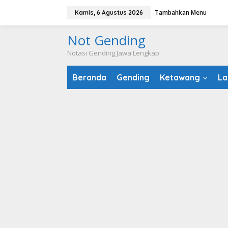
Lewati
Tambahkan Menu
Kamis, 6 Agustus 2026
ke
konten
Not Gending
Notasi Gending Jawa Lengkap
Beranda
Gending
Ketawang
La