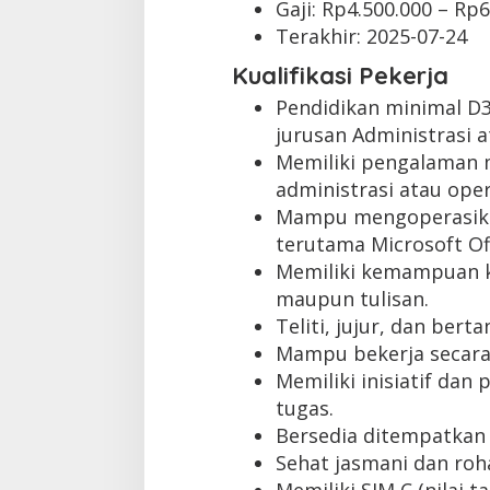
Gaji: Rp
4.500.000
– Rp
6
Terakhir:
2025-07-24
Kualifikasi Pekerja
Pendidikan minimal D
jurusan Administrasi 
Memiliki pengalaman m
administrasi atau oper
Mampu mengoperasika
terutama Microsoft Off
Memiliki kemampuan ko
maupun tulisan.
Teliti, jujur, dan ber
Mampu bekerja secara
Memiliki inisiatif dan
tugas.
Bersedia ditempatkan d
Sehat jasmani dan roha