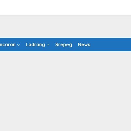
ncaran
Ladrang
Srepeg
News