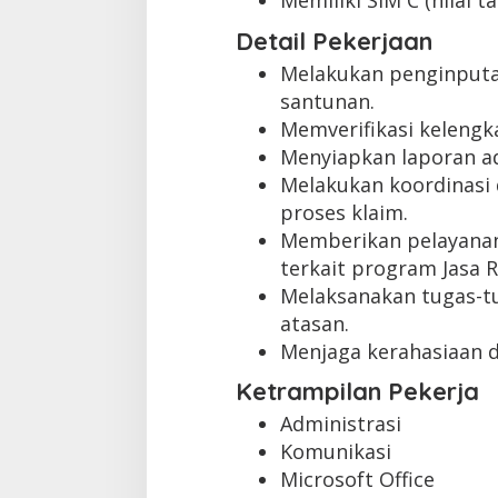
Memiliki SIM C (nilai t
Detail Pekerjaan
Melakukan penginputan
santunan.
Memverifikasi keleng
Menyiapkan laporan ad
Melakukan koordinasi 
proses klaim.
Memberikan pelayanan
terkait program Jasa R
Melaksanakan tugas-tu
atasan.
Menjaga kerahasiaan 
Ketrampilan Pekerja
Administrasi
Komunikasi
Microsoft Office