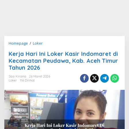
Kerja
Homepage
/
Loker
Hari
Kerja Hari Ini Loker Kasir Indomaret di
Ini
Kecamatan Peudawa, Kab. Aceh Timur
Loker
Kasir
Tahun 2026
Indomaret
Sasi Kirana
26 Maret 2026
di
Loker
116 Dilihat
Kecamatan
Peudawa,
Kab.
Aceh
Timur
Tahun
2026