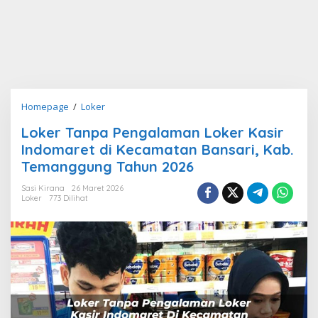
Loker
Homepage
/
Loker
Tanpa
Loker Tanpa Pengalaman Loker Kasir
Pengalaman
Indomaret di Kecamatan Bansari, Kab.
Loker
Kasir
Temanggung Tahun 2026
Indomaret
Sasi Kirana
26 Maret 2026
di
Loker
773 Dilihat
Kecamatan
Bansari,
Kab.
Temanggung
Tahun
2026