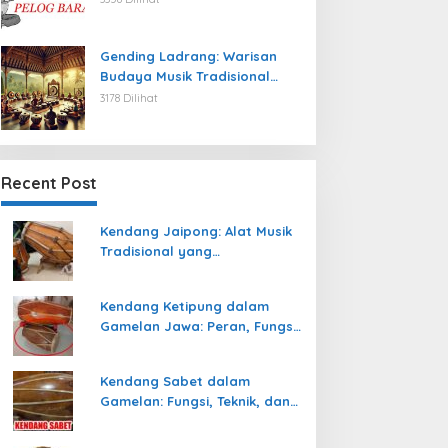
Gending Ladrang: Warisan
Budaya Musik Tradisional
Jawa yang Abadi
3178 Dilihat
Recent Post
Kendang Jaipong: Alat Musik
Tradisional yang
Memeriahkan Tari Jaipong
Kendang Ketipung dalam
Gamelan Jawa: Peran, Fungsi,
dan Keunikan
Kendang Sabet dalam
Gamelan: Fungsi, Teknik, dan
Peranannya dalam
Pertunjukan