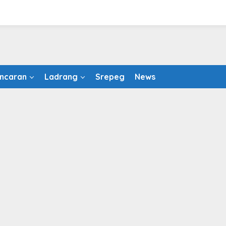
ncaran
Ladrang
Srepeg
News