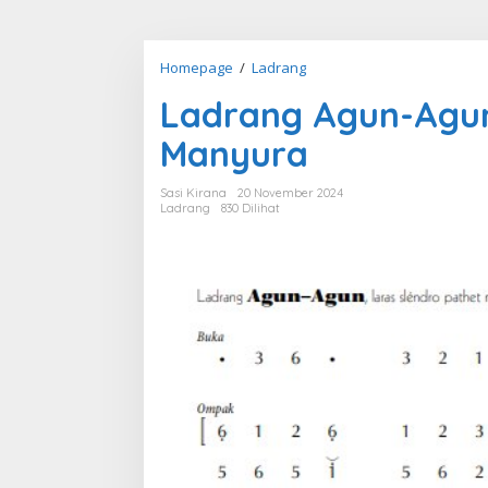
Ladrang
Homepage
/
Ladrang
Agun-
Ladrang Agun-Agu
Agun
Semarangan
Manyura
Slendro
Manyura
Sasi Kirana
20 November 2024
Ladrang
830 Dilihat