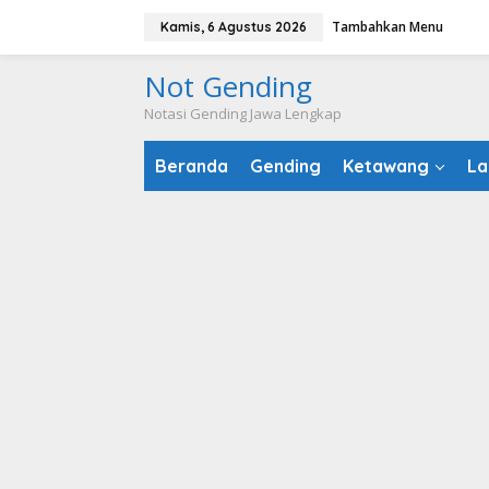
Lewati
Tambahkan Menu
Kamis, 6 Agustus 2026
ke
konten
Not Gending
Notasi Gending Jawa Lengkap
Beranda
Gending
Ketawang
La