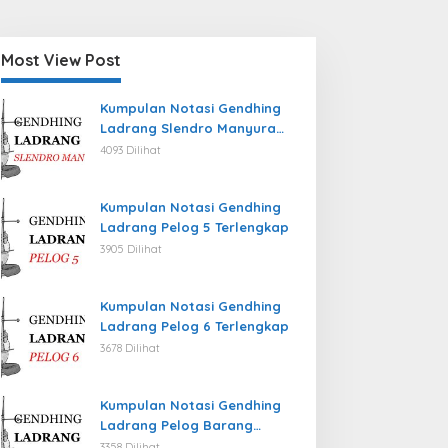
Most View Post
Kumpulan Notasi Gendhing
Ladrang Slendro Manyura
Terlengkap
4093 Dilihat
Kumpulan Notasi Gendhing
Ladrang Pelog 5 Terlengkap
3905 Dilihat
Kumpulan Notasi Gendhing
Ladrang Pelog 6 Terlengkap
3678 Dilihat
Kumpulan Notasi Gendhing
Ladrang Pelog Barang
Terlengkap
3358 Dilihat