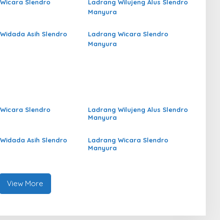
Wicara Slendro
Ladrang Wilujeng Alus Slendro
Manyura
Widada Asih Slendro
Ladrang Wicara Slendro
Manyura
Wicara Slendro
Ladrang Wilujeng Alus Slendro
Manyura
Widada Asih Slendro
Ladrang Wicara Slendro
Manyura
View More