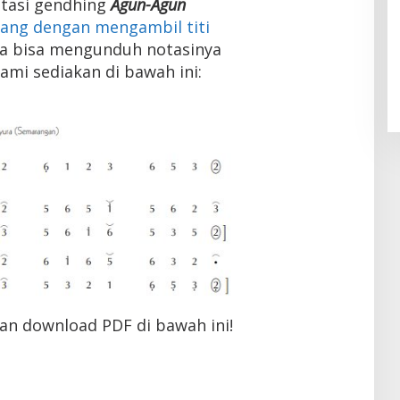
otasi gendhing
Agun-Agun
rang dengan mengambil titi
da bisa mengunduh notasinya
ami sediakan di bawah ini:
an download PDF di bawah ini!