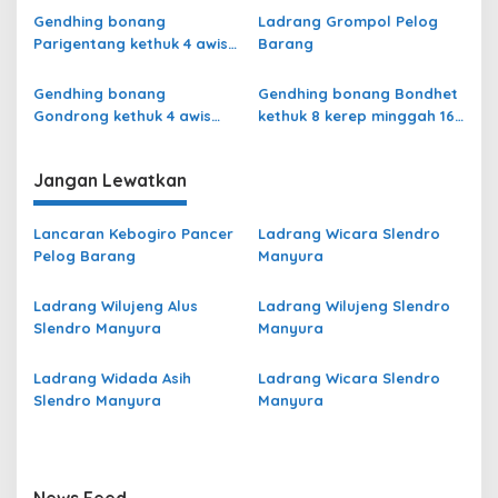
Gendhing bonang
Ladrang Grompol Pelog
Parigentang kethuk 4 awis
Barang
minggah 8 Pelog Barang
Gendhing bonang
Gendhing bonang Bondhet
Gondrong kethuk 4 awis
kethuk 8 kerep minggah 16
minggah 8 Pelog Barang
Pelog Barang
Jangan Lewatkan
Lancaran Kebogiro Pancer
Ladrang Wicara Slendro
Pelog Barang
Manyura
Ladrang Wilujeng Alus
Ladrang Wilujeng Slendro
Slendro Manyura
Manyura
Ladrang Widada Asih
Ladrang Wicara Slendro
Slendro Manyura
Manyura
News Feed