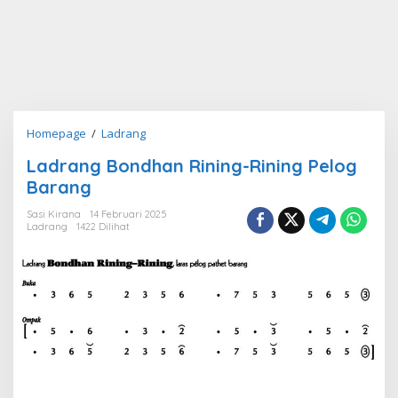
Ladrang
Homepage
/
Ladrang
Bondhan
Ladrang Bondhan Rining-Rining Pelog
Rining-
Barang
Rining
Pelog
Sasi Kirana
14 Februari 2025
Barang
Ladrang
1422 Dilihat