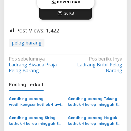
DOWNLOAD
20 KB
Post Views:
1,422
pelog barang
Navigasi
Pos sebelumnya
Pos berikutnya
Ladrang Biwada Praja
Ladrang Bribil Pelog
pos
Pelog Barang
Barang
Posting Terkait
Gendhing bonang
Gendhing bonang Tukung
Wedhikengser kethuk 4 awis
kethuk 4 kerep minggah 8
minggah 8 Pelog Barang
Pelog Barang
Gendhing bonang Siring
Gendhing bonang Magak
kethuk 4 kerep minggah 8
kethuk 4 kerep minggah 8
Pelog Barang
Pelog Barang