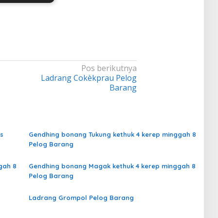
Pos berikutnya
Ladrang Cokèkprau Pelog
Barang
s
Gendhing bonang Tukung kethuk 4 kerep minggah 8
Pelog Barang
gah 8
Gendhing bonang Magak kethuk 4 kerep minggah 8
Pelog Barang
Ladrang Grompol Pelog Barang