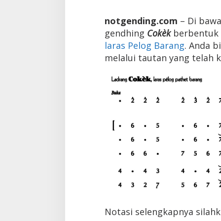
notgending.com
– Di bawa
gendhing
Cokèk
berbentuk
laras Pelog Barang
. Anda 
melalui tautan yang telah k
Notasi selengkapnya silahk