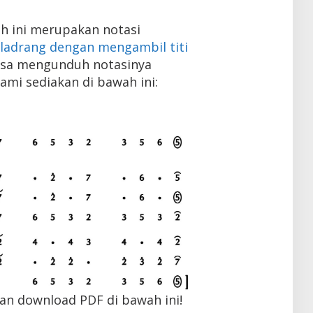
h ini merupakan notasi
ladrang dengan mengambil titi
bisa mengunduh notasinya
ami sediakan di bawah ini:
an download PDF di bawah ini!