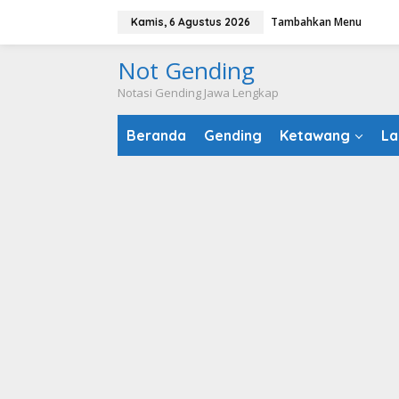
Lewati
Tambahkan Menu
Kamis, 6 Agustus 2026
ke
konten
Not Gending
Notasi Gending Jawa Lengkap
Beranda
Gending
Ketawang
La