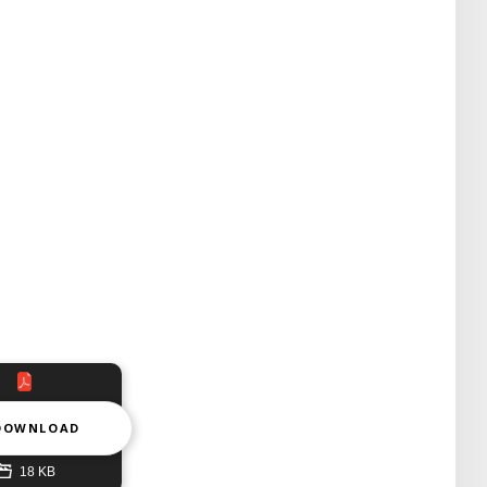
DOWNLOAD
18 KB