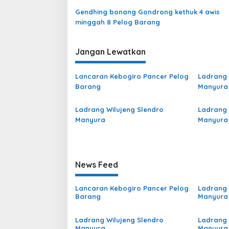
Gendhing bonang Gondrong kethuk 4 awis
minggah 8 Pelog Barang
Jangan Lewatkan
Lancaran Kebogiro Pancer Pelog
Ladrang 
Barang
Manyura
Ladrang Wilujeng Slendro
Ladrang 
Manyura
Manyura
News Feed
Lancaran Kebogiro Pancer Pelog
Ladrang 
Barang
Manyura
Ladrang Wilujeng Slendro
Ladrang 
Manyura
Manyura