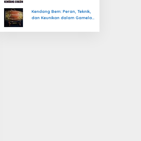
Memainkan, dan Keunikanya
Kendang Bem: Peran, Teknik,
dan Keunikan dalam Gamelan
Jawa