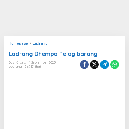
Ladrang
Homepage
/
Ladrang
Dhempo
Ladrang Dhempo Pelog barang
Pelog
barang
Sasi Kirana
1 September 2025
Ladrang
569 Dilihat