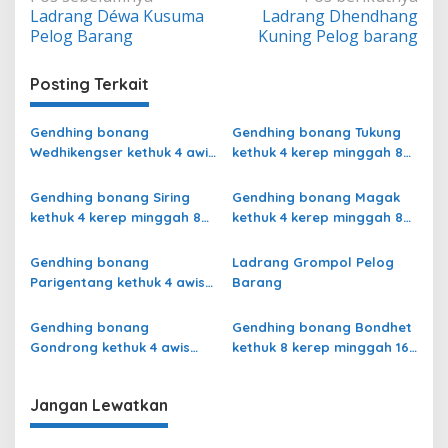
Ladrang Déwa Kusuma
Ladrang Dhendhang
pos
Pelog Barang
Kuning Pelog barang
Posting Terkait
Gendhing bonang
Gendhing bonang Tukung
Wedhikengser kethuk 4 awis
kethuk 4 kerep minggah 8
minggah 8 Pelog Barang
Pelog Barang
Gendhing bonang Siring
Gendhing bonang Magak
kethuk 4 kerep minggah 8
kethuk 4 kerep minggah 8
Pelog Barang
Pelog Barang
Gendhing bonang
Ladrang Grompol Pelog
Parigentang kethuk 4 awis
Barang
minggah 8 Pelog Barang
Gendhing bonang
Gendhing bonang Bondhet
Gondrong kethuk 4 awis
kethuk 8 kerep minggah 16
minggah 8 Pelog Barang
Pelog Barang
Jangan Lewatkan