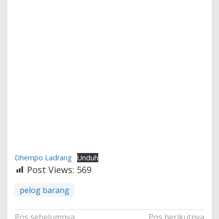
Dhempo Ladrang
Unduh
Post Views:
569
pelog barang
Navigasi
Pos sebelumnya
Pos berikutnya